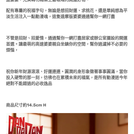
配有專屬的祝福字句，無論是想招財運、求桃花，還是單純想為平
淡生活注入一點動漫魂，這隻達摩版婆婆通通幫你一網打盡
不管是招財、招愛情，通通幫你一網打盡居家或辦公室擺設的開運
首選。讓最萌的高速婆婆親自坐鎮你的空間，幫你過濾掉不必要的
煩惱，
祝你新年財源滾滾、好運連連。圓潤的身形象徵著事事圓滿，當你
投入硬幣的那一刻，彷彿也在累積未來的福氣，是所有動漫迷今年
絕對不能錯過的必收逸品
商品尺寸
約
14.5
cm H