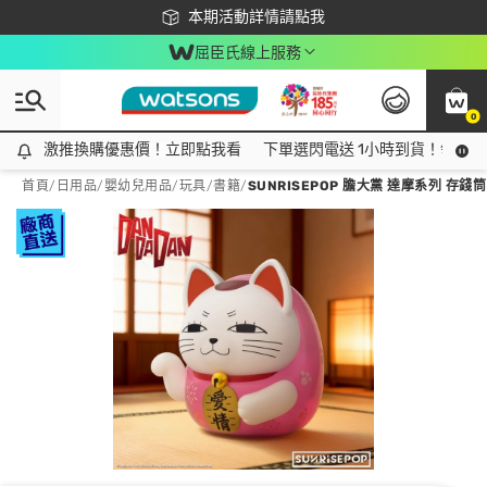
下載app最高回饋$350
本期活動詳情請點我
屈臣氏線上服務
0
激推換購優惠價！立即點我看
激推換購優惠價！立即點我看
下單選閃電送 1小時到貨！領神券
首頁
/
日用品
/
嬰幼兒用品
/
玩具/書籍
/
SUNRISEPOP 膽大黨 達摩系列 存錢