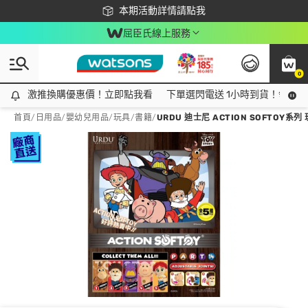
下載app最高回饋$350
本期活動詳情請點我
屈臣氏線上服務
0
激推換購優惠價！立即點我看
激推換購優惠價！立即點我看
下單選閃電送 1小時到貨！領神券
首頁
/
日用品
/
嬰幼兒用品
/
玩具/書籍
/
URDU 迪士尼 ACTION SOFTOY系列