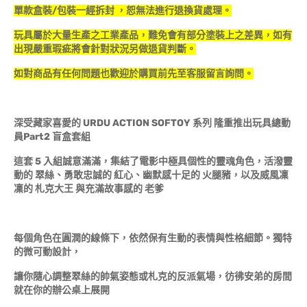
單款盒裝/包裝一經拆封 ，恕無法進行退換貨處理。
玩具屬於大量生產之工業產品，難免會有部分塗裝上之差異，如有
出現嚴重瑕疵將會針對狀況另做退貨判斷。
如對商品有任何問題也歡迎於購買前先至客服留言詢問。
深受藏家喜愛的 URDU ACTION SOFTOY 系列 隆重推出玩具總動
員Part2 盲盒套組
這套 5 入組誠意滿滿，集結了電影中極具個性的靈魂角色，活潑靈
動的 翠絲、勇敢忠誠的 紅心、幽默感十足的 火腿豬，以及威風凜
凜的 札克大王 與充滿故事感的 老爹
每個角色在圓潤的線條下，依然保有生動的表情與性格細節。獨特
的微可動設計，
讓你隨心調整翠絲的帥氣姿態或札克的反派氣場，彷彿安弟的房間
就在你的辦公桌上展開