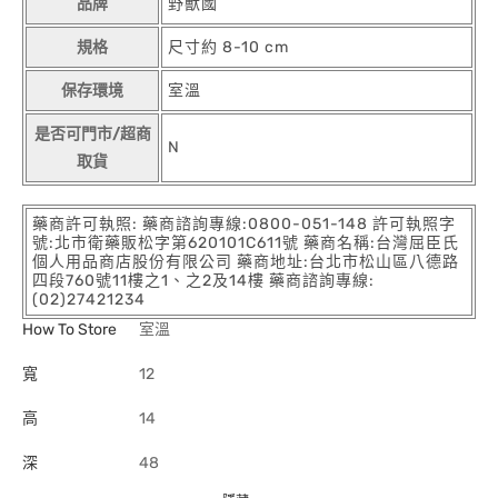
品牌
野獸國
規格
尺寸約 8-10 cm
保存環境
室溫
是否可門市/超商
N
取貨
藥商許可執照: 藥商諮詢專線:0800-051-148 許可執照字
號:北市衛藥販松字第620101C611號 藥商名稱:台灣屈臣氏
個人用品商店股份有限公司 藥商地址:台北市松山區八德路
四段760號11樓之1、之2及14樓 藥商諮詢專線:
(02)27421234
How To Store
室溫
寬
12
高
14
深
48