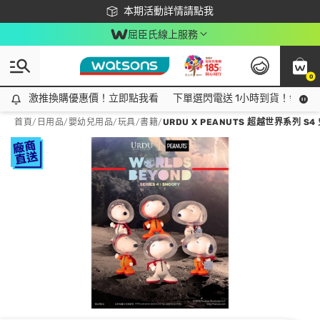
下載app最高回饋$350
本期活動詳情請點我
屈臣氏線上服務
0
激推換購優惠價！立即點我看
激推換購優惠價！立即點我看
下單選閃電送 1小時到貨！領神券
首頁
/
日用品
/
嬰幼兒用品
/
玩具/書籍
/
URDU X PEANUTS 超越世界系列 S4