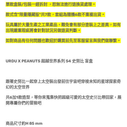
單款盒裝/包裝一經拆封 ，恕無法進行退換貨處理。
款式含"限量隱藏版"共7款，套組為隨機6款不重複出貨。
玩具屬於大量生產之工業產品，難免會有部分塗裝上之差異，如有
出現嚴重瑕疵將會針對狀況另做退貨判斷。
如對商品有任何問題也歡迎於購買前先至客服留言與我們做聯繫。
URDU X PEANUTS 超越世界系列 S4 史努比 盲盒
跟著史努比一起穿上太空裝出發前往宇宙吧穿梭未知的星球探索奇
幻的太空世界
共6加1款造型，等你來蒐集快把超級可愛的太空史
努
比帶回家，展
開專屬你們的冒險吧
商品尺寸約H 85 mm