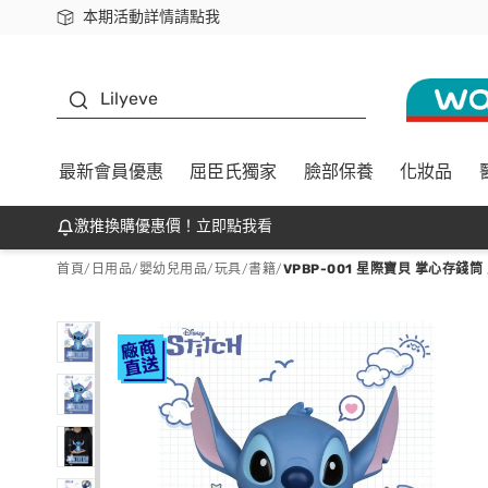
本期活動詳情請點我
下載app最高回饋$350
K beauty
Lilyeve
最新會員優惠
屈臣氏獨家
臉部保養
化妝品
激推換購優惠價！立即點我看
首頁
/
日用品
/
嬰幼兒用品
/
玩具/書籍
/
VPBP-001 星際寶貝 掌心存錢筒