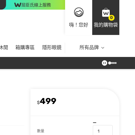
屈臣氏線上服務
0
嗨！您好
我的購物袋
休閒
箱購專區
隱形眼鏡
所有品牌
499
$
數量