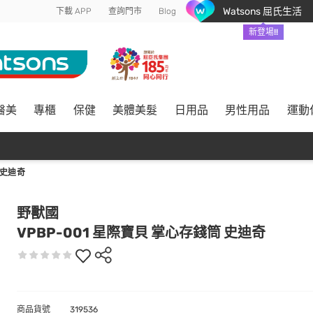
Watsons 屈氏生活
下載 APP
查詢門市
Blog
新登場!!
醫美
專櫃
保健
美體美髮
日用品
男性用品
運動
 史迪奇
野獸國
VPBP-001 星際寶貝 掌心存錢筒 史迪奇
商品貨號
319536