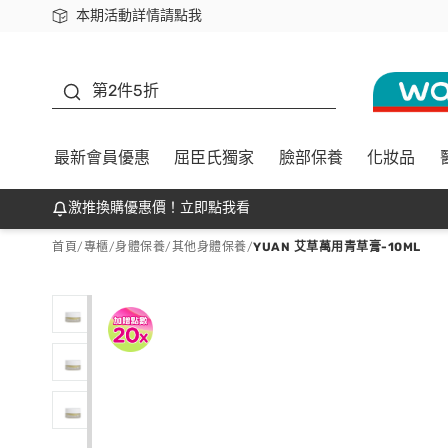
本期活動詳情請點我
下載app最高回饋$350
善存
第2件5折
最新會員優惠
屈臣氏獨家
臉部保養
化妝品
激推換購優惠價！立即點我看
首頁
/
專櫃
/
身體保養
/
其他身體保養
/
YUAN 艾草萬用青草膏-10ML