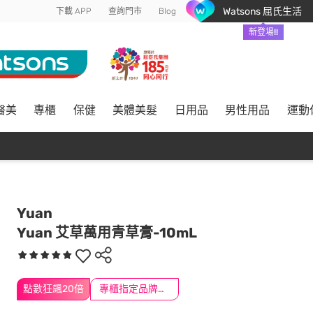
Watsons 屈氏生活
下載 APP
查詢門市
Blog
新登場!!
醫美
專櫃
保健
美體美髮
日用品
男性用品
運動
Yuan
Yuan 艾草萬用青草膏-10mL
點數狂飆20倍
專櫃指定品牌滿2000送$200