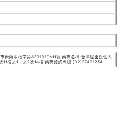
:北市衛藥販松字第620101C611號 藥商名稱:台灣屈臣氏個人
之1、之2及14樓 藥商諮詢專線:(02)27421234