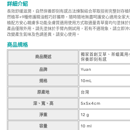
詳細介紹
長效舒緩滋潤，自然保養即刻有感古法煉製結合萃取技術完整封存植物營
然植萃+9種修護精油輕巧好攜帶，隨時隨地無盡呵護安心適用全家
植配方安心親膚多功能全膚質適用使用方式取適量青草膏均勻塗抹於需
產品僅限外用。請先塗抹於手臂內側試用，若有不適現象，請立即沖水
改變產生氣味及色調差異，請安心使用。
商品規格
獨家首創艾草、茶蠟萬用
商品簡述
保養即刻有感
品牌
Yuan
規格
10mL
原產地
台灣
深、寬、高
5x5x4cm
淨重
12 g
容量
10 ml