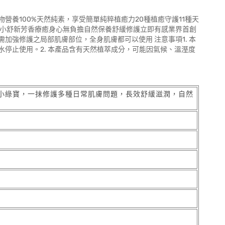
養100%天然純素，享受簡單純粹植癒力20種植癒守護11種天
大小舒新芳香療癒身心無負擔自然保養舒緩修護立即有感業界首創
加強修護之局部肌膚部位，全身肌膚都可以使用 注意事項1. 本
停止使用。2. 本產品含有天然植萃成分，可能因氣候、溫溼度
小綠寶，一抹修護多種日常肌膚問題，長效舒緩滋潤，自然