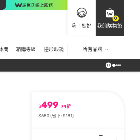
屈臣氏線上服務
0
嗨！您好
我的購物袋
休閒
箱購專區
隱形眼鏡
所有品牌
499
$
74折
$680
(省下: $181)