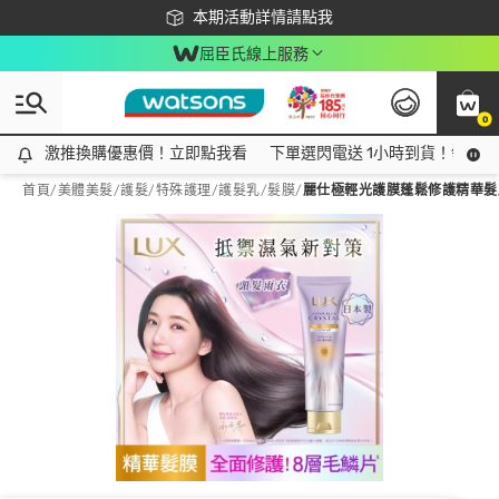
下載app最高回饋$350
本期活動詳情請點我
屈臣氏線上服務
0
激推換購優惠價！立即點我看
激推換購優惠價！立即點我看
下單選閃電送 1小時到貨！領神券
首頁
/
美體美髮
/
護髮/特殊護理
/
護髮乳/髮膜
/
麗仕極輕光護膜蓬鬆修護精華髮膜