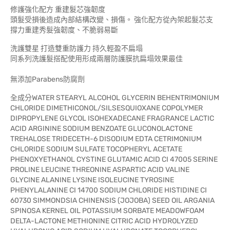
修護強化配方 重建髮芯強韌度
頭髮受損後造成內部結構改變、損傷。 強化配方從內架起髮芯支
撐力重建秀髮強韌度、不脆弱易斷
洗護雙星 打造雙重防護力 持久輕盈不扁塌
同系列洗護髮搭配使用形成兩層防護膜抗扁塌效果最佳
無添加Parabens防腐劑
全成分WATER STEARYL ALCOHOL GLYCERIN BEHENTRIMONIUM
CHLORIDE DIMETHICONOL/SILSESQUIOXANE COPOLYMER
DIPROPYLENE GLYCOL ISOHEXADECANE FRAGRANCE LACTIC
ACID ARGININE SODIUM BENZOATE GLUCONOLACTONE
TREHALOSE TRIDECETH-6 DISODIUM EDTA CETRIMONIUM
CHLORIDE SODIUM SULFATE TOCOPHERYL ACETATE
PHENOXYETHANOL CYSTINE GLUTAMIC ACID CI 47005 SERINE
PROLINE LEUCINE THREONINE ASPARTIC ACID VALINE
GLYCINE ALANINE LYSINE ISOLEUCINE TYROSINE
PHENYLALANINE CI 14700 SODIUM CHLORIDE HISTIDINE CI
60730 SIMMONDSIA CHINENSIS (JOJOBA) SEED OIL ARGANIA
SPINOSA KERNEL OIL POTASSIUM SORBATE MEADOWFOAM
DELTA-LACTONE METHIONINE CITRIC ACID HYDROLYZED