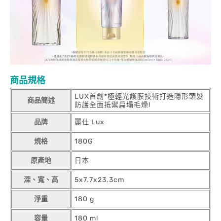
商品規格
LUX首創*極輕光護膜技術打造隱形頭髮
商品簡述
防護全面抵禦扁塌毛燥!
品牌
麗仕 Lux
規格
180G
原產地
日本
深、寬、高
5x7.7x23.3cm
淨重
180 g
容量
180 ml