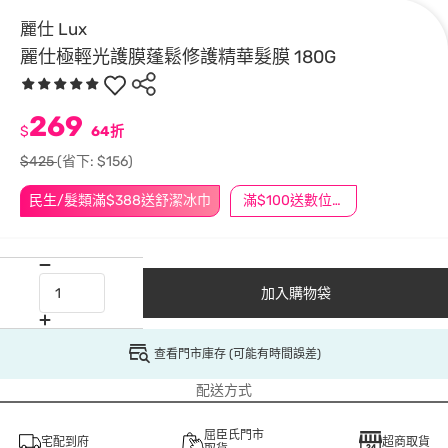
麗仕 Lux
麗仕極輕光護膜蓬鬆修護精華髮膜 180G
269
$
64折
$425
(省下: $156)
民生/髮類滿$388送舒潔冰巾
滿$100送數位印花
加入購物袋
查看門市庫存 (可能有時間誤差)
配送方式
屈臣氏門市
宅配到府
超商取貨