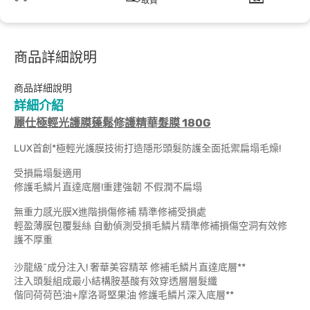
取貨
商品詳細說明
商品詳細說明
詳細介紹
麗仕極輕光護膜蓬鬆修護精華髮膜 180G
LUX首創*極輕光護膜技術打造隱形頭髮防護全面抵禦扁塌毛燥!
受損扁塌髮適用
修護毛鱗片直達底層!重建強韌 不假潤不扁塌
無重力感光膜X進階損傷修補 精準修補受損處
輕盈薄膜包覆髮絲 自動偵測受損毛鱗片精準修補損傷空洞有效修
護不厚重
沙龍級^成分注入! 奢華美容精萃 修補毛鱗片直達底層**
注入頭髮組成最小結構胺基酸有效穿透層層髮纖
偕同荷荷芭油+摩洛哥堅果油 修護毛鱗片深入底層**