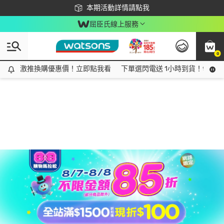
下載app最高回饋$350
本期活動詳情請點我
屈臣氏線上服務
0
激推換購優惠價！立即點我看
激推換購優惠價！立即點我看
下單選閃電送 1小時到貨！領神券