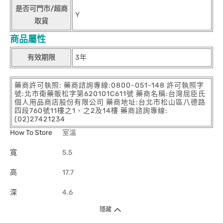
是否可門市/超商
Y
取貨
商品屬性
有效期限
3年
藥商許可執照: 藥商諮詢專線:0800-051-148 許可執照字
號:北市衛藥販松字第620101C611號 藥商名稱:台灣屈臣氏
個人用品商店股份有限公司 藥商地址:台北市松山區八德路
四段760號11樓之1、之2及14樓 藥商諮詢專線:
(02)27421234
How To Store
室溫
寬
5.5
高
17.7
深
4.6
隱藏