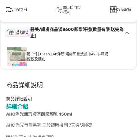
屈臣氏門市
宅配到府
超商取貨
取貨
醫美/護膚商品滿$600即贈好禮(數量有限 送完為
滿額贈
止)
贈 [1件] Clean Lab淨研 護膚卸妝洗臉巾42抽-箱購
條款及細則
商品詳細說明
商品詳細說明
詳細介紹
AHC淨光無瑕胺基酸潔顏乳 150ml
AHC 淨光無暇系列 三段褪暗機制 7天透明煥亮