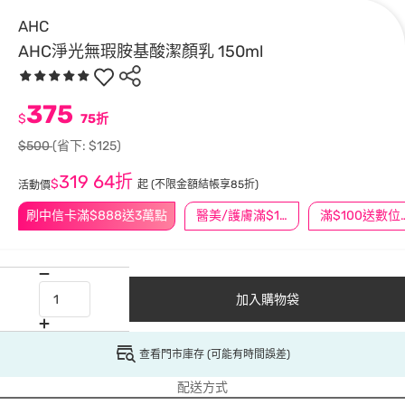
AHC
AHC淨光無瑕胺基酸潔顏乳 150ml
375
$
75折
$500
(省下: $125)
319
64折
$
起
(不限金額結帳享85折)
活動價
刷中信卡滿$888送3萬點
醫美/護膚滿$1200送$200
滿$100
加入購物袋
查看門市庫存 (可能有時間誤差)
配送方式