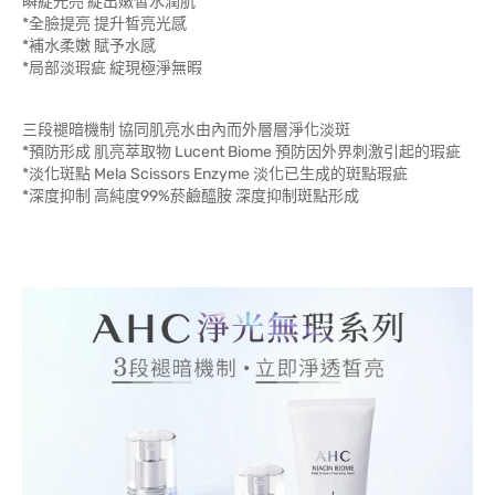
瞬綻光亮 綻出嫩皙水潤肌
*全臉提亮 提升皙亮光感
*補水柔嫩 賦予水感
*局部淡瑕疵 綻現極淨無暇
三段褪暗機制 協同肌亮水由內而外層層淨化淡斑
*預防形成 肌亮萃取物 Lucent Biome 預防因外界刺激引起的瑕疵
*淡化斑點 Mela Scissors Enzyme 淡化已生成的斑點瑕疵
*深度抑制 高純度99%菸鹼醯胺 深度抑制斑點形成