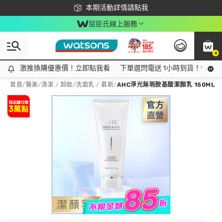
下載app最高回饋$350
本期活動詳情請點我
屈臣氏線上服務
0
激推換購優惠價！立即點我看
激推換購優惠價！立即點我看
下單選閃電送 1小時到貨！領神券
首頁
/
醫美
/
清潔 / 卸妝
/
洗面乳 / 慕斯
/
AHC淨光無瑕胺基酸潔顏乳 150ML