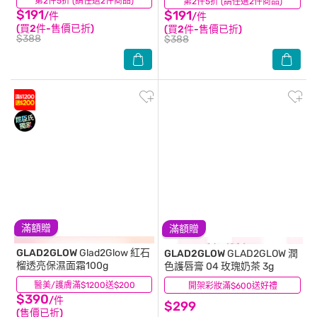
第2件5折 (請任選2件商品)
(0)
第2件5折 (請任選2件商品)
(1)
$191
$191
/件
/件
(買2件-售價已折)
(買2件-售價已折)
$388
$388
滿額贈
滿額贈
GLAD2GLOW
Glad2Glow 紅石
GLAD2GLOW
GLAD2GLOW 潤
榴透亮保濕面霜100g
色護唇膏 04 玫瑰奶茶 3g
醫美/護膚滿$1200送$200
(4)
開架彩妝滿$600送好禮
(0)
$390
/件
$299
(售價已折)