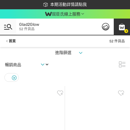
下載app最高回饋$350
本期活動詳情請點我
屈臣氏線上服務
Glad2Glow
52 件貨品
0
首頁
52 件貨品
進階篩選