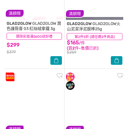
滿額贈
滿額贈
GLAD2GLOW
GLAD2GLOW 潤
GLAD2GLOW
GLAD2GLOW火
色護唇膏 03 紅絲絨拿鐵 3g
山泥潔淨泥膜棒25g
開架彩妝滿$600送好禮
(0)
第2件5折 (請任選2件商品)
(0)
$165
/件
$299
(買2件-售價已折)
$379
$259