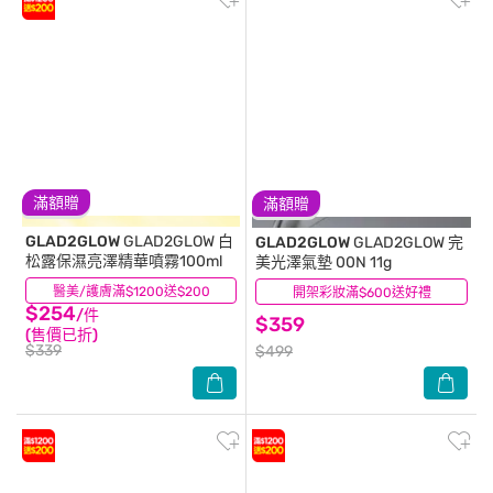
滿額贈
滿額贈
GLAD2GLOW
GLAD2GLOW 白
GLAD2GLOW
GLAD2GLOW 完
松露保濕亮澤精華噴霧100ml
美光澤氣墊 00N 11g
醫美/護膚滿$1200送$200
(0)
開架彩妝滿$600送好禮
(1)
$254
/件
$359
(售價已折)
$339
$499