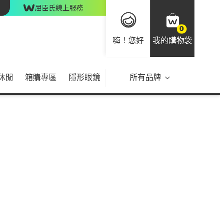
屈臣氏線上服務
0
嗨！您好
我的購物袋
休閒
箱購專區
隱形眼鏡
所有品牌