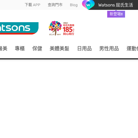
Watsons 屈氏生活
下載 APP
查詢門市
Blog
新登場!!
醫美
專櫃
保健
美體美髮
日用品
男性用品
運動