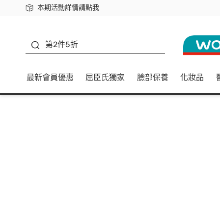
本期活動詳情請點我
下載app最高回饋$350
善存
第2件5折
最新會員優惠
屈臣氏獨家
臉部保養
化妝品