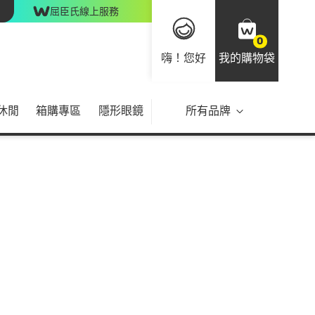
屈臣氏線上服務
0
嗨！您好
我的購物袋
休閒
箱購專區
隱形眼鏡
所有品牌