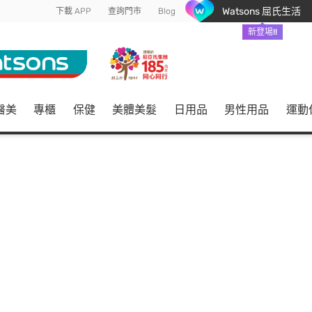
Watsons 屈氏生活
下載 APP
查詢門市
Blog
新登場!!
醫美
專櫃
保健
美體美髮
日用品
男性用品
運動