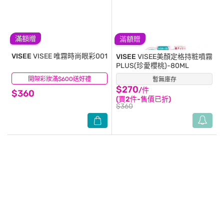
滿額贈
滿額贈
VISEE
VISEE 唯霧時尚眼彩001
VISEE
VISEE美顏定格持粧噴霧
PLUS(珍愛櫻桃)-80ML
開架彩妝滿$600送好禮
(0)
暫無庫存
(1)
$270
/件
$360
(買2件-售價已折)
$360