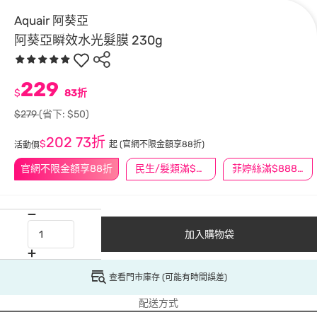
Aquair 阿葵亞
阿葵亞瞬效水光髮膜 230g
229
$
83折
$279
(省下: $50)
202
73折
$
起
(官網不限金額享88折)
活動價
官網不限金額享88折
民生/髮類滿$388送舒潔冰巾
菲婷絲滿$888折$88
加入購物袋
查看門市庫存 (可能有時間誤差)
配送方式