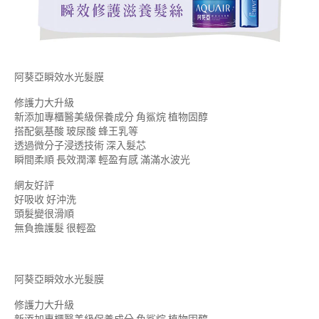
阿葵亞瞬效水光髮膜
修護力大升級
新添加專櫃醫美級保養成分 角鯊烷 植物固醇
搭配氨基酸 玻尿酸 蜂王乳等
透過微分子浸透技術 深入髮芯
瞬間柔順 長效潤澤 輕盈有感 滿滿水波光
網友好評
好吸收 好沖洗
頭髮變很滑順
無負擔護髮 很輕盈
阿葵亞瞬效水光髮膜
修護力大升級