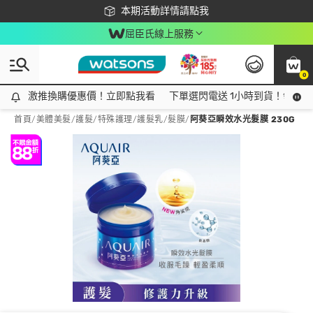
下載app最高回饋$350
本期活動詳情請點我
屈臣氏線上服務
0
激推換購優惠價！立即點我看
激推換購優惠價！立即點我看
下單選閃電送 1小時到貨！領神券
首頁
/
美體美髮
/
護髮/特殊護理
/
護髮乳/髮膜
/
阿葵亞瞬效水光髮膜 230G