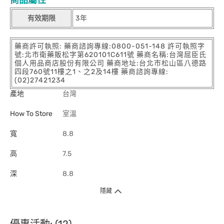
商品屬性
有效期限
3年
藥商許可執照: 藥商諮詢專線:0800-051-148 許可執照字
號:北市衛藥販松字第620101C611號 藥商名稱:台灣屈臣氏
個人用品商店股份有限公司 藥商地址:台北市松山區八德路
四段760號11樓之1、之2及14樓 藥商諮詢專線:
(02)27421234
產地
台灣
How To Store
室溫
寬
8.8
高
7.5
深
8.8
隱藏