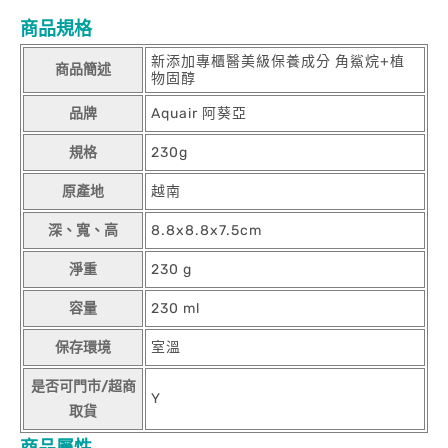
商品規格
新添加專櫃醫美級保養成分 角鯊烷+植
商品簡述
物固醇
品牌
Aquair 阿葵亞
規格
230g
原產地
越南
深、寬、高
8.8x8.8x7.5cm
淨重
230 g
容量
230 ml
保存環境
室溫
是否可門市/超商
Y
取貨