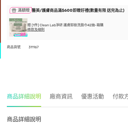
滿額贈
醫美/護膚商品滿$600即贈好禮(數量有限 送完為止)
贈 [1件] Clean Lab淨研 護膚卸妝洗臉巾42抽-箱購
條款及細則
商品貨號
311167
商品詳細說明
廠商資訊
優惠活動
付款
商品詳細說明