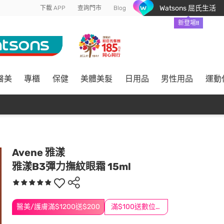
Watsons 屈氏生活
下載 APP
查詢門市
Blog
新登場!!
醫美
專櫃
保健
美體美髮
日用品
男性用品
運動
Avene 雅漾
雅漾B3彈力撫紋眼霜 15ml
醫美/護膚滿$1200送$200
滿$100送數位印花