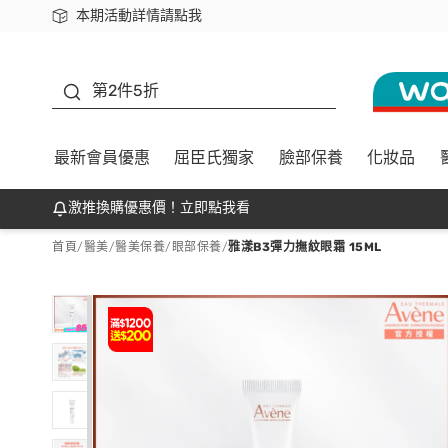
本期活動詳情請點我
下載app最高回饋$350
善存
第2件5折
最新會員優惠
屈臣氏獨家
臉部保養
化妝品
激推換購優惠價！立即點我看
首頁
/
醫美
/
醫美保養
/
眼部保養
/
雅漾B3彈力撫紋眼霜 15ML