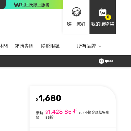
屈臣氏線上服務
0
嗨！您好
我的購物袋
休閒
箱購專區
隱形眼鏡
所有品牌
1,680
$
1,428
85折
$
起
(不限金額結帳享
活動
價
85折)