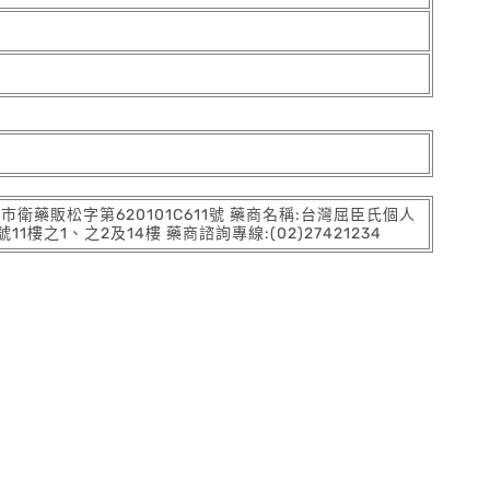
:北市衛藥販松字第620101C611號 藥商名稱:台灣屈臣氏個人
之1、之2及14樓 藥商諮詢專線:(02)27421234