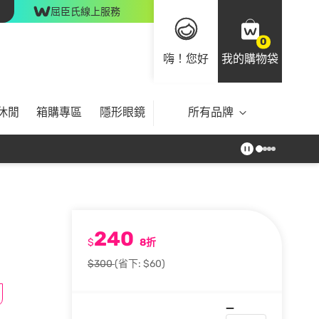
屈臣氏線上服務
0
嗨！您好
我的購物袋
休閒
箱購專區
隱形眼鏡
所有品牌
240
$
8折
$300
(省下: $60)