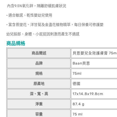
內含9.5%氧化鋅，隔離舒緩肌膚狀況
• 適合敏感、乾性嬰幼兒使用
• 富含菩提花、洋甘菊及金盞花植物精萃，每日保養可修護嬰
幼兒臉部、身體、小屁屁因刺激而產生不適感
商品規格
商品簡述
貝恩嬰兒全效護膚膏 75m
品牌
Baan貝恩
規格
75ml
原產地
德國
深、寬、高
17x14.8x19.8cm
淨重
87.4 g
容量
75 ml