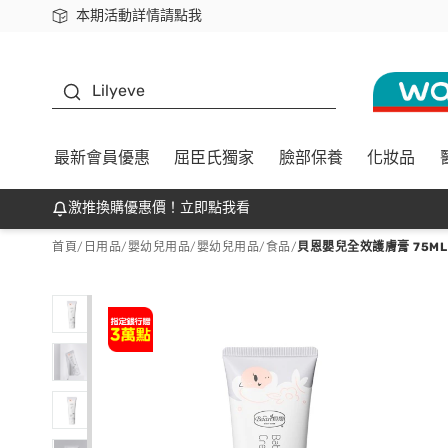
本期活動詳情請點我
下載app最高回饋$350
K beauty
Lilyeve
最新會員優惠
屈臣氏獨家
臉部保養
化妝品
激推換購優惠價！立即點我看
首頁
/
日用品
/
嬰幼兒用品
/
嬰幼兒用品/食品
/
貝恩嬰兒全效護膚膏 75ML