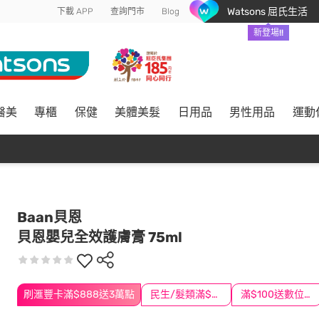
Watsons 屈氏生活
下載 APP
查詢門市
Blog
新登場!!
醫美
專櫃
保健
美體美髮
日用品
男性用品
運動
Baan貝恩
貝恩嬰兒全效護膚膏 75ml
刷滙豐卡滿$888送3萬點
民生/髮類滿$388送舒潔冰巾
滿$100送數位印花