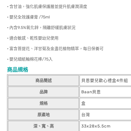
• 含甘油，強化肌膚保護層並提升肌膚潤滑度
• 嬰兒全效護膚膏 /75ml
• 內含9.5%氧化鋅，隔離舒緩肌膚狀況
• 適合敏感、乾性嬰幼兒使用
• 富含菩提花、洋甘菊及金盞花植物精萃，每日保養可
• 嬰兒細紙軸棉花棒/75入
商品規格
商品簡述
貝恩嬰兒歡心禮盒4件組
品牌
Baan貝恩
規格
盒
原產地
台灣
深、寬、高
33x28x5.5cm