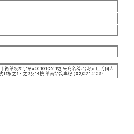
:北市衛藥販松字第620101C611號 藥商名稱:台灣屈臣氏個人
之1、之2及14樓 藥商諮詢專線:(02)27421234