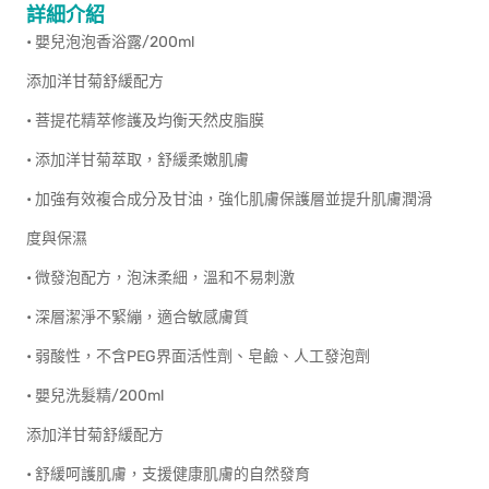
詳細介紹
• 嬰兒泡泡香浴露/200ml
添加洋甘菊舒緩配方
• 菩提花精萃修護及均衡天然皮脂膜
• 添加洋甘菊萃取，舒緩柔嫩肌膚
• 加強有效複合成分及甘油，強化肌膚保護層並提升肌膚潤滑
度與保濕
• 微發泡配方，泡沫柔細，溫和不易刺激
• 深層潔淨不緊繃，適合敏感膚質
• 弱酸性，不含PEG界面活性劑、皂鹼、人工發泡劑
• 嬰兒洗髮精/200ml
添加洋甘菊舒緩配方
• 舒緩呵護肌膚，支援健康肌膚的自然發育