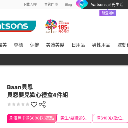
Watsons 屈氏生活
下載 APP
查詢門市
Blog
新登場!!
醫美
專櫃
保健
美體美髮
日用品
男性用品
運動
Baan貝恩
貝恩嬰兒歡心禮盒4件組
刷滙豐卡滿$888送3萬點
民生/髮類滿$388送舒潔冰巾
滿$100送數位印花