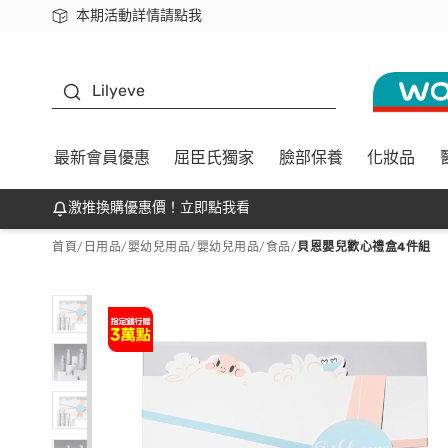
本期活動詳情請點我
下載app最高回饋$350
K beauty
Lilyeve
最新會員優惠
屈臣氏獨家
臉部保養
化妝品
激推換購優惠價！立即點我看
首頁
/
日用品
/
嬰幼兒用品
/
嬰幼兒用品/食品
/
貝恩嬰兒歡心禮盒4件組