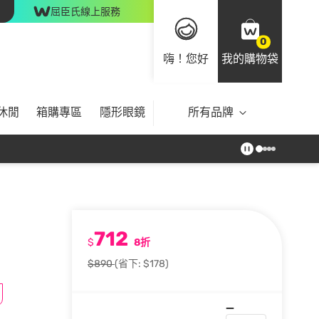
屈臣氏線上服務
0
嗨！您好
我的購物袋
休閒
箱購專區
隱形眼鏡
所有品牌
712
$
8折
$890
(省下: $178)