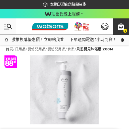
下載app最高回饋$350
本期活動詳情請點我
屈臣氏線上服務
0
激推換購優惠價！立即點我看
激推換購優惠價！立即點我看
下單選閃電送 1小時到貨！領神券
首頁
/
日用品
/
嬰幼兒用品
/
嬰幼兒用品/食品
/
貝恩嬰兒沐浴精 200M