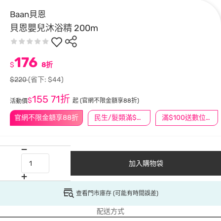
Baan貝恩
貝恩嬰兒沐浴精 200m
176
$
8折
$220
(省下: $44)
155
71折
$
起
(官網不限金額享88折)
活動價
官網不限金額享88折
民生/髮類滿$388送舒潔冰巾
滿$100送數位印花
加入購物袋
查看門市庫存 (可能有時間誤差)
配送方式