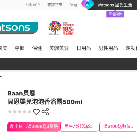
Watsons 屈氏生活
下載 APP
查詢門市
Blog
新登場!!
醫美
專櫃
保健
美體美髮
日用品
男性用品
運動
L
Baan貝恩
貝恩嬰兒泡泡香浴露500ml
刷中信卡滿$888送3萬點
民生/髮類滿$388送舒潔冰巾
滿$100送數位印花