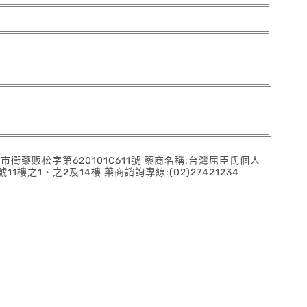
:北市衛藥販松字第620101C611號 藥商名稱:台灣屈臣氏個人
之1、之2及14樓 藥商諮詢專線:(02)27421234