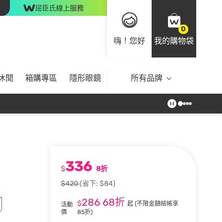
屈臣氏線上服務
0
嗨！您好
我的購物袋
休閒
箱購專區
隱形眼鏡
所有品牌
336
$
8折
$420
(省下: $84)
286
68折
$
起
(不限金額結帳享
活動
價
85折)