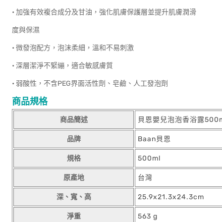
• 加強有效複合成分及甘油，強化肌膚保護層並提升肌膚潤滑
度與保濕
• 微發泡配方，泡沫柔細，溫和不易刺激
• 深層潔淨不緊繃，適合敏感膚質
• 弱酸性，不含PEG界面活性劑、皂鹼、人工發泡劑
商品規格
商品簡述
貝恩嬰兒泡泡香浴露500m
品牌
Baan貝恩
規格
500ml
原產地
台灣
深、寬、高
25.9x21.3x24.3cm
淨重
563 g