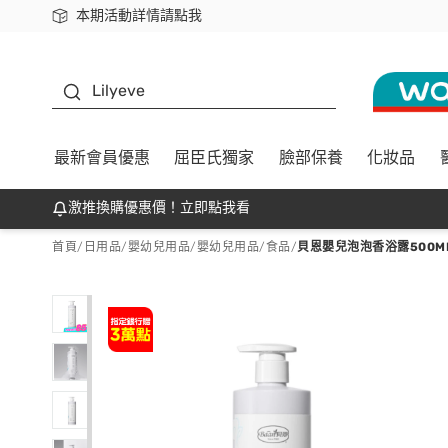
本期活動詳情請點我
下載app最高回饋$350
K beauty
Lilyeve
最新會員優惠
屈臣氏獨家
臉部保養
化妝品
激推換購優惠價！立即點我看
首頁
/
日用品
/
嬰幼兒用品
/
嬰幼兒用品/食品
/
貝恩嬰兒泡泡香浴露500M