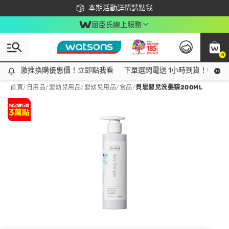
下載app最高回饋$350
本期活動詳情請點我
屈臣氏線上服務
0
激推換購優惠價！立即點我看
激推換購優惠價！立即點我看
下單選閃電送 1小時到貨！領神券
首頁
/
日用品
/
嬰幼兒用品
/
嬰幼兒用品/食品
/
貝恩嬰兒洗髮精200ML