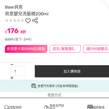
Baan貝恩
貝恩嬰兒洗髮精200ml
176
$
8折
$220
(省下: $44)
刷滙豐卡滿$888送3萬點
民生/髮類滿$388送舒潔冰巾
滿$100
加入購物袋
查看門市庫存 (可能有時間誤差)
配送方式
屈臣氏門市
宅配到府
超商取貨