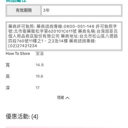
商品屬性
有效期限
3年
藥商許可執照: 藥商諮詢專線:0800-051-148 許可執照字
號:北市衛藥販松字第620101C611號 藥商名稱:台灣屈臣氏
個人用品商店股份有限公司 藥商地址:台北市松山區八德路
四段760號11樓之1、之2及14樓 藥商諮詢專線:
(02)27421234
How To Store
室溫
寬
14.8
高
19.8
深
17
隱藏
優惠活動: (4)