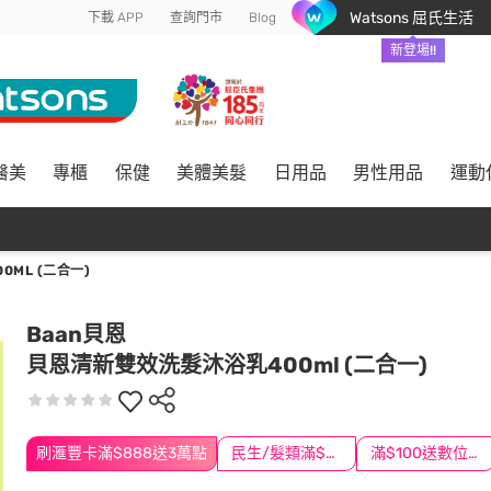
Watsons 屈氏生活
下載 APP
查詢門市
Blog
新登場!!
醫美
專櫃
保健
美體美髮
日用品
男性用品
運動
ML (二合一)
Baan貝恩
貝恩清新雙效洗髮沐浴乳400ml (二合一)
刷滙豐卡滿$888送3萬點
民生/髮類滿$388送舒潔冰巾
滿$100送數位印花