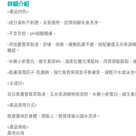
詳細介紹
<產品特色>
•成分溫和不刺激，全家適用，從頭到腳全身洗淨。
•不含皂檢，pH弱酸親膚。
•添加蘆薈萃取液，舒緩、收斂，緩解肌膚不適。搭配優選玉米來源
觸感。
•水解小麥蛋白、維生素原B5，溫柔包覆光澤髮絲，改善頭髮斷裂，
•肌膚濕潤因子-乳酸鈉，強化角質保濕並平衡膚質，減輕汗水或泳池
<主成份>
吉拉索蘆薈葉萃取液、玉米來源植物保濕劑、水解小麥蛋白、維生素原 
<產品使用方式>
取適量抹於身體、頭髮上，輕搓揉後以請水洗淨。
<產品規格>
產地台灣