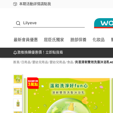
本期活動詳情請點我
下載app最高回饋$350
K beauty
Lilyeve
最新會員優惠
屈臣氏獨家
臉部保養
化妝品
激推換購優惠價！立即點我看
首頁
/
日用品
/
嬰幼兒用品
/
嬰幼兒用品/食品
/
貝恩清新雙效洗髮沐浴乳400