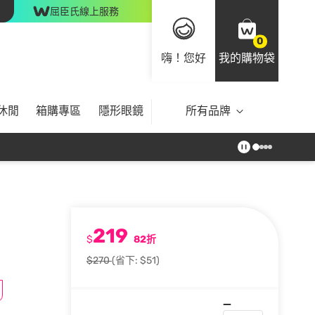
屈臣氏線上服務
0
嗨！您好
我的購物袋
休閒
箱購專區
隱形眼鏡
所有品牌
219
$
82折
$270
(省下: $51)