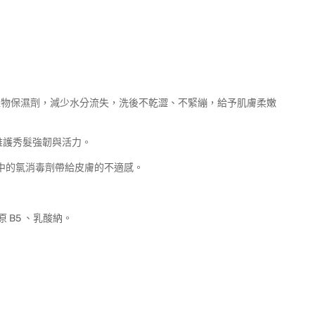
植物保濕劑，減少水分流失，洗後不乾澀、不緊繃，給予肌膚柔嫩
維護秀髮強韌與活力。
中的氯消毒劑帶給皮膚的不適感。
B5 、乳酸納。