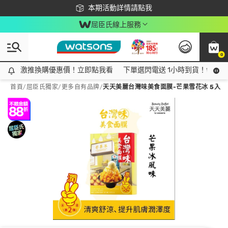
下載app最高回饋$350
本期活動詳情請點我
屈臣氏線上服務
0
激推換購優惠價！立即點我看
激推換購優惠價！立即點我看
下單選閃電送 1小時到貨！領神券
首頁
/
屈臣氏獨家
/
更多自有品牌
/
天天美麗台灣味美食面膜-芒果雪花冰 5入