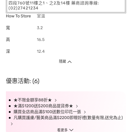
四段760號11樓之1、之2及14樓 藥商諮詢專線:
(02)27421234
How To Store
室溫
寬
3.2
高
16.5
深
12.4
隱藏
優惠活動: (6)
★不限金額享88折★
★滿$1200送$200商品提貨券★
購買全店商品滿$100送數位印花一張
凡購買護膚/醫美商品滿$2200即贈好禮(數量有限,送完為止)
看更多