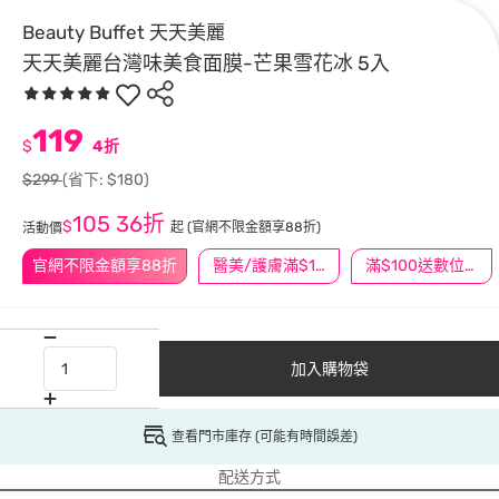
Beauty Buffet 天天美麗
天天美麗台灣味美食面膜-芒果雪花冰 5入
119
$
4折
$299
(省下: $180)
105
36折
$
起
(官網不限金額享88折)
活動價
官網不限金額享88折
醫美/護膚滿$1200送$200
滿$100送數位印花
加入購物袋
查看門市庫存 (可能有時間誤差)
配送方式