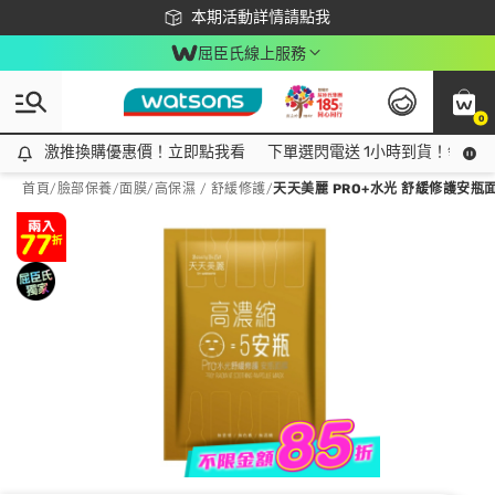
下載app最高回饋$350
本期活動詳情請點我
屈臣氏線上服務
0
激推換購優惠價！立即點我看
激推換購優惠價！立即點我看
下單選閃電送 1小時到貨！領神券
首頁
/
臉部保養
/
面膜
/
高保濕 / 舒緩修護
/
天天美麗 PRO+水光 舒緩修護安瓶面