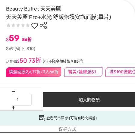
Beauty Buffet 天天美麗
天天美麗 Pro+水光 舒緩修護安瓶面膜(單片)
59
$
86折
$69
(省下: $10)
50
73折
$
起
(不限金額結帳享85折)
活動價
精選面膜2入77折/3入66折
醫美/護膚滿$1200送$200
加入購物袋
查看門市庫存 (可能有時間誤差)
配送方式