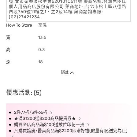
號:北市衛藥販松字第620101C611號 藥商名稱:台灣屈臣氏
個人用品商店股份有限公司 藥商地址:台北市松山區八德路
四段760號11樓之1、之2及14樓 藥商諮詢專線:
(02)27421234
How To Store
室溫
寬
13.5
高
0.3
深
18
隱藏
優惠活動: (5)
2件77折/3件66折
★滿$1200送$200商品提貨券★
購買全店商品滿$100送數位印花一張
凡購買護膚/醫美商品滿$2200即贈好禮(數量有限,送完為止)