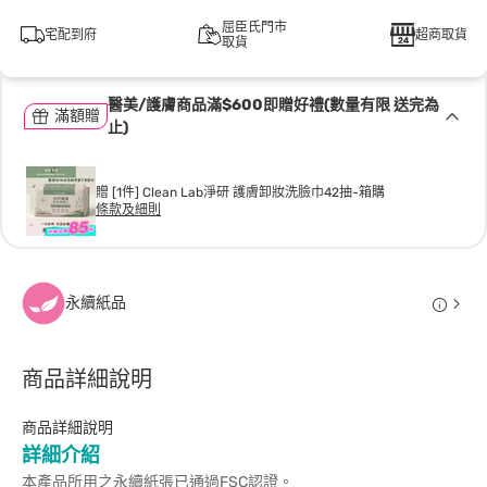
屈臣氏門市
宅配到府
超商取貨
取貨
醫美/護膚商品滿$600即贈好禮(數量有限 送完為
滿額贈
止)
贈 [1件] Clean Lab淨研 護膚卸妝洗臉巾42抽-箱購
條款及細則
永續紙品
商品詳細說明
商品詳細說明
詳細介紹
本產品所用之永續紙張已通過FSC認證。