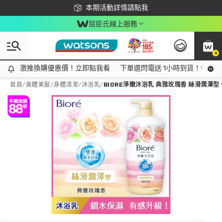
下載app最高回饋$350
本期活動詳情請點我
屈臣氏線上服務
0
激推換購優惠價！立即點我看
激推換購優惠價！立即點我看
下單選閃電送 1小時到貨！領神券
首頁
/
美體美髮
/
身體清潔
/
沐浴乳
/
BIORE淨嫩沐浴乳 典雅玫瑰香 絲滑潤澤型 1