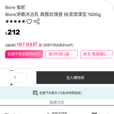
Biore 蜜妮
Biore淨嫩沐浴乳 典雅玫瑰香 絲滑潤澤型 1000g
212
$
187
88折
$
起
(官網不限金額享88折)
活動價
官網不限金額享88折
第2件5折 (請任選2件商品)
民生/髮類滿$388送舒潔冰巾
加入購物袋
查看門市庫存 (可能有時間誤差)
配送方式
屈臣氏門市