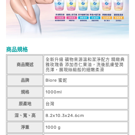
商品規格
全新升級 礦物來源溫和潔淨配方 精緻典
商品簡述
雅玫瑰香 添加杏仁果油，洗後肌膚瑩潤
亮澤，展現絲緞般的細嫩柔滑
品牌
Biore 蜜妮
規格
1000ml
原產地
台灣
深、寬、高
8.2x10.3x24.6cm
淨重
1000 g