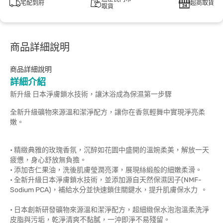
宅配到府
超商取貨
取貨
商品詳細說明
商品詳細說明
詳細介紹
新升級 日本淨膚鎖水技術，讓沐浴成為保濕第一步驟
全新升級礦物來源溫和潔淨配方，讓你在香氛輕舞中實現淨亮柔
嫩。
• 精緻典雅的玫瑰香氛，沉醉如花園中盛開的溫婉柔美，解放一天
疲憊，身心舒放無負擔。
• 添加杏仁果油，洗後肌膚瑩潤亮澤，展現絲緞般的細嫩柔滑。
• 全新升級日本淨膚鎖水技術，並添加源自天然保濕因子(NMF-
Sodium PCA)，補給水分並快速鎖住關鍵水，提升肌膚保水力 。
• 日本創新研發礦物來源溫和潔淨配方，超細緻保水泡泡溫柔洗淨
皮脂與污垢，乾淨清爽不黏膩，一沖即淨不易殘留。