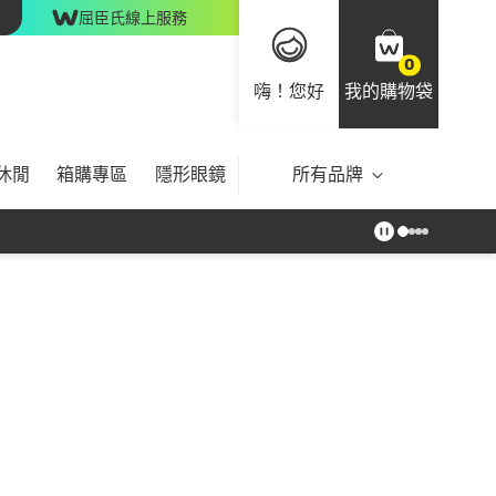
屈臣氏線上服務
0
嗨！您好
我的購物袋
休閒
箱購專區
隱形眼鏡
所有品牌