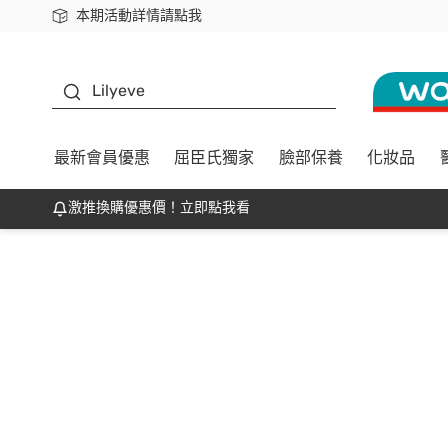
本期活動詳情請點我
下載app最高回饋$350
K beauty
Lilyeve
最新會員優惠
屈臣氏獨家
臉部保養
化妝品
激推換購優惠價！立即點我看