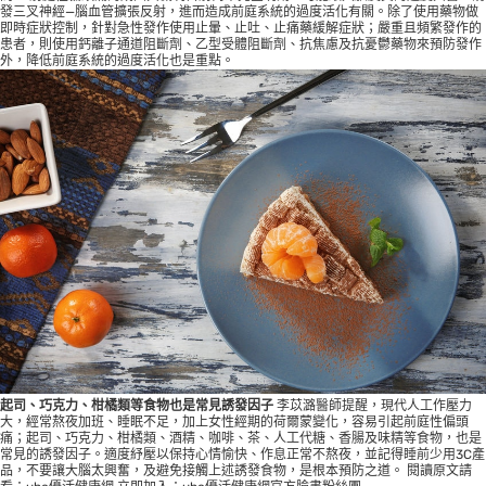
發三叉神經—腦血管擴張反射，進而造成前庭系統的過度活化有關。除了使用藥物做
即時症狀控制，針對急性發作使用止暈、止吐、止痛藥緩解症狀；嚴重且頻繁發作的
患者，則使用鈣離子通道阻斷劑、乙型受體阻斷劑、抗焦慮及抗憂鬱藥物來預防發作
外，降低前庭系統的過度活化也是重點。
起司、巧克力、柑橘類等食物也是常見誘發因子
李苡潞醫師提醒，現代人工作壓力
大，經常熬夜加班、睡眠不足，加上女性經期的荷爾蒙變化，容易引起前庭性偏頭
痛；起司、巧克力、柑橘類、酒精、咖啡、茶、人工代糖、香腸及味精等食物，也是
常見的誘發因子。適度紓壓以保持心情愉快、作息正常不熬夜，並記得睡前少用3C產
品，不要讓大腦太興奮，及避免接觸上述誘發食物，是根本預防之道。 閱讀原文請