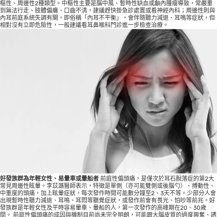
樞性、周邊性2種類型。中樞性主要是腦中風、暫時性缺血或顱內腫瘤導致，常嚴重
到無法行走、肢體偏癱、口齒不清，建議趕快掛急診處置或看神經內科；周邊性則與
內耳前庭系統失調有關，即俗稱「內耳不平衡」，會伴隨聽力減退、耳鳴等症狀，但
相對沒有立即危險性，一般建議看耳鼻喉科門診進一步檢查治療。
好發族群為年輕女性、易暈車或暈船者
前庭性偏頭痛，是僅次於耳石脫落症的第2大
常見周邊性眩暈。李苡潞醫師表示，特徵是單側（亦可能雙側或後腦勺）、搏動性、
中重度的頭痛，加上眩暈症狀，每次發作時間可能數分鐘至2、3天不等。少部分人會
出現暫時性聽力減退、耳鳴、耳悶等聽覺症狀，或發作前會有畏光、怕吵等前兆。好
發族群是年輕女性及平時容易暈車、暈船的人，第一次發作的高峰期在20、30歲
間。 前庭性偏頭痛的成因與機制目前尚未完全明朗，可能跟大腦皮質的過度興奮、誘