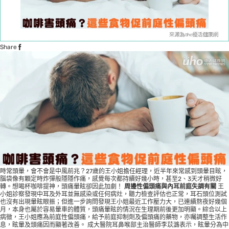
Share
時常頭暈，會不會是中風前兆？27歲的王小姐擔任經理，近半年來常感到頭暈目眩，
腦袋像有顆定時炸彈般隱隱作痛，感覺每次都持續好幾小時，甚至2、3天才稍微好
轉。想喝杯咖啡提神，頭痛暈眩卻因此加劇！
周邊性偏頭痛與內耳前庭失調有關
王
小姐診察發現中耳及外耳並無感染或任何病灶，聽力檢查評估也正常，耳石頭位測試
也沒有出現暈眩眼振；但進一步詢問發現王小姐最近工作壓力大，已連續熬夜好幾個
月，本身也屬於容易暈車的體質，頭痛暈眩的情況在生理期前後更加明顯。綜合以上
病徵，王小姐應為前庭性偏頭痛，給予前庭抑制劑及偏頭痛的藥物，亦囑調整生活作
息，眩暈及頭痛因而顯著改善。 成大醫院耳鼻喉部主治醫師李苡潞表示，眩暈分為中