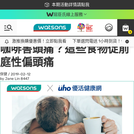
下載app最高回饋$350
本期活動詳情請點我
屈臣氏線上服務
0
All
話題趨勢
Ad
激推換購優惠價！立即點我看
激推換購優惠價！立即點我看
下單選閃電送 1小時到貨！領神券
咖啡害頭痛？這些食物促前
庭性偏頭痛
保健
/
2019-02-12
by Jane Lin
8447