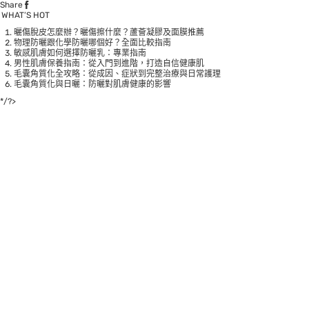
Share
WHAT’S HOT
曬傷脫皮怎麼辦？曬傷擦什麼？蘆薈凝膠及面膜推薦
物理防曬跟化學防曬哪個好？全面比較指南
敏感肌膚如何選擇防曬乳：專業指南
男性肌膚保養指南：從入門到進階，打造自信健康肌
毛囊角質化全攻略：從成因、症狀到完整治療與日常護理
毛囊角質化與日曬：防曬對肌膚健康的影響
*/?>