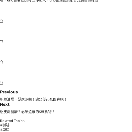
看：
uho優活健康網
立即加入：
uho優活健康網官方臉書粉絲團
Previous
拒絕油塌、髮尾乾翹！讓頭髮起死回春吧！
Next
想皮膚健康？必須遠離的5款食物！
Related Topics
#咖啡
#頭痛