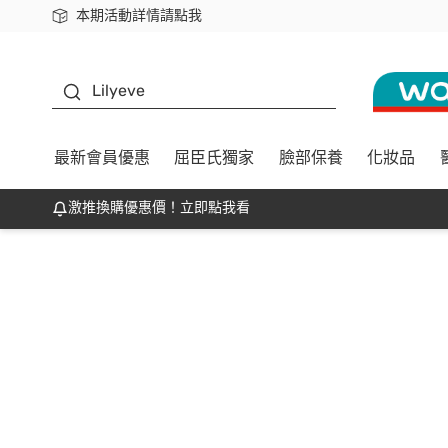
本期活動詳情請點我
下載app最高回饋$350
K beauty
Lilyeve
最新會員優惠
屈臣氏獨家
臉部保養
化妝品
激推換購優惠價！立即點我看