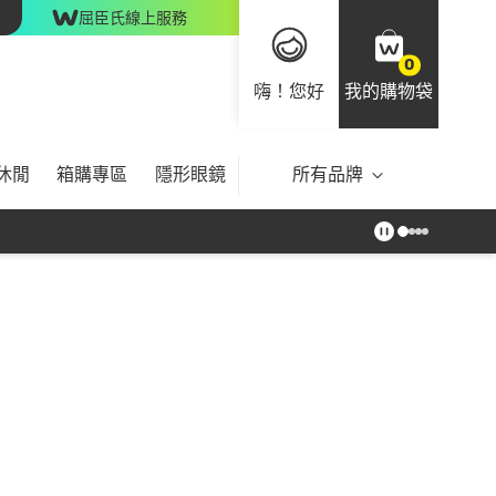
屈臣氏線上服務
0
嗨！您好
我的購物袋
休閒
箱購專區
隱形眼鏡
所有品牌