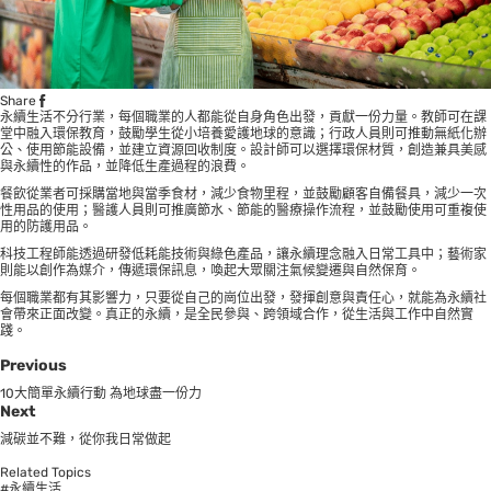
Share
永續生活不分行業，每個職業的人都能從自身角色出發，貢獻一份力量。教師可在課
堂中融入環保教育，鼓勵學生從小培養愛護地球的意識；行政人員則可推動無紙化辦
公、使用節能設備，並建立資源回收制度。設計師可以選擇環保材質，創造兼具美感
與永續性的作品，並降低生產過程的浪費。
餐飲從業者可採購當地與當季食材，減少食物里程，並鼓勵顧客自備餐具，減少一次
性用品的使用；醫護人員則可推廣節水、節能的醫療操作流程，並鼓勵使用可重複使
用的防護用品。
科技工程師能透過研發低耗能技術與綠色產品，讓永續理念融入日常工具中；藝術家
則能以創作為媒介，傳遞環保訊息，喚起大眾關注氣候變遷與自然保育。
每個職業都有其影響力，只要從自己的崗位出發，發揮創意與責任心，就能為永續社
會帶來正面改變。真正的永續，是全民參與、跨領域合作，從生活與工作中自然實
踐。
Previous
10大簡單永續行動 為地球盡一份力
Next
減碳並不難，從你我日常做起
Related Topics
#永續生活