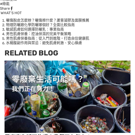
#綠能
Share
WHAT’S HOT
曬傷脫皮怎麼辦？曬傷擦什麼？蘆薈凝膠及面膜推薦
物理防曬跟化學防曬哪個好？全面比較指南
敏感肌膚如何選擇防曬乳：專業指南
男性肌膚保養：控油保濕的完美平衡策略
男性肌膚保養指南：從入門到進階，打造自信健康肌
水楊酸副作用與禁忌：避免肌膚刺激、安心煥膚
RELATED BLOG