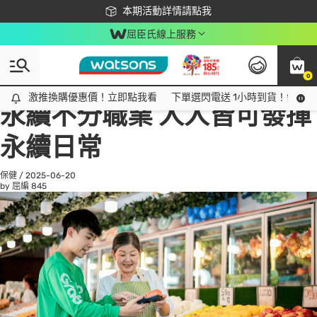
下載app最高回饋$350
本期活動詳情請點我
屈臣氏線上服務
0
All
話題趨勢
Ad
激推換購優惠價！立即點我看
激推換購優惠價！立即點我看
下單選閃電送 1小時到貨！領神券
永續不分職業 人人皆可發揮
永續日常
保健
/
2025-06-20
by 屈編
845