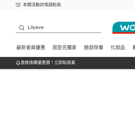
本期活動詳情請點我
下載app最高回饋$350
K beauty
Lilyeve
最新會員優惠
屈臣氏獨家
臉部保養
化妝品
激推換購優惠價！立即點我看