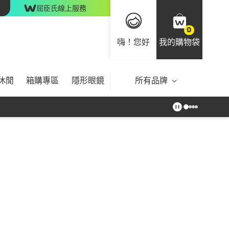
屈臣氏線上服務
0
嗨！您好
我的購物袋
休閒
箱購專區
隱形眼鏡
所有品牌