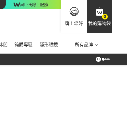
屈臣氏線上服務
0
嗨！您好
我的購物袋
休閒
箱購專區
隱形眼鏡
所有品牌