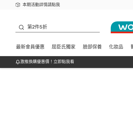
本期活動詳情請點我
下載app最高回饋$350
善存
第2件5折
最新會員優惠
屈臣氏獨家
臉部保養
化妝品
激推換購優惠價！立即點我看