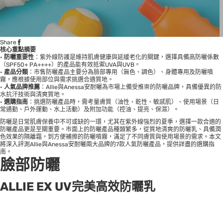
Share
核心重點摘要
•
防曬重要性
：紫外線防護是維持肌膚健康與延緩老化的關鍵，選擇具備高防曬係數
（SPF50+ PA++++）的產品能有效抵禦UVA與UVB。
•
產品分類
：市售防曬產品主要分為臉部專用（無色、調色）、身體專用及防曬噴
霧，應根據使用部位與需求挑選合適質地。
•
人氣品牌推薦
：Allie與Anessa安耐曬為市場上備受推崇的防曬品牌，具備優異的防
水抗汗技術與清爽質地。
•
選購指南
：挑選防曬產品時，需考量膚質（油性、乾性、敏感肌）、使用場景（日
常通勤、戶外運動、水上活動）及附加功能（控油、提亮、保濕）。
防曬是日常肌膚保養中不可或缺的一環，尤其在紫外線強烈的夏季，選擇一款合適的
防曬產品更是至關重要。市面上的防曬產品種類繁多，從質地清爽的防曬乳、具備潤
色效果的隔離霜，到方便補擦的防曬噴霧，滿足了不同膚質與使用場景的需求。本文
將深入評測Allie與Anessa安耐曬兩大品牌的7款人氣防曬產品，提供詳盡的選購指
南。
臉部防曬
ALLIE EX UV完美高效防曬乳