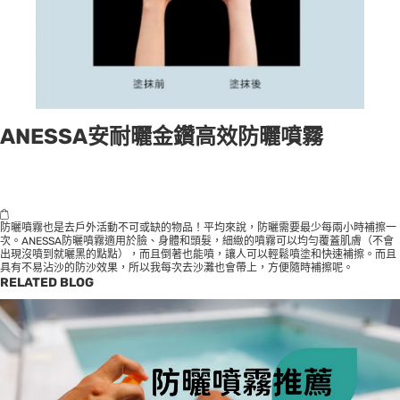
ANESSA安耐曬金鑽高效防曬噴霧
防曬噴霧也是去戶外活動不可或缺的物品！平均來說，防曬需要最少每兩小時補擦一
次。ANESSA防曬噴霧適用於臉、身體和頭髮，細緻的噴霧可以均勻覆蓋肌膚（不會
出現沒噴到就曬黑的點點），而且倒著也能噴，讓人可以輕鬆噴塗和快速補擦。而且
具有不易沾沙的防沙效果，所以我每次去沙灘也會帶上，方便隨時補擦呢。
RELATED BLOG