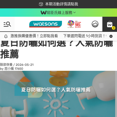
下載app最高回饋$350
本期活動詳情請點我
屈臣氏線上服務
0
All
話題趨勢
Ad
激推換購優惠價！立即點我看
激推換購優惠價！立即點我看
下單選閃電送 1小時到貨！領神券
夏日防曬如何選？人氣防曬
推薦
臉部保養
/
2026-05-21
by 屈小編
17650