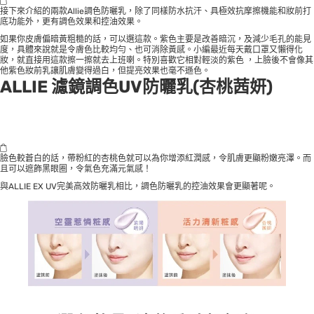
接下來介紹的兩款Allie調色防曬乳，除了同樣防水抗汗、具極效抗摩擦機能和妝前打
底功能外，更有調色效果和控油效果。
如果你皮膚偏暗黃粗糙的話，可以選這款。紫色主要是改善暗沉，及減少毛孔的能見
度，具體來說就是令膚色比較均勻、也可消除黃感。小編最近每天戴口罩又懶得化
妝，就直接用這款擦一擦就去上班喇。特別喜歡它相對輕淡的紫色 ，上臉後不會像其
他紫色妝前乳讓肌膚變得過白，但提亮效果也毫不遜色。
ALLIE 濾鏡調色UV防曬乳(杏桃茜妍)
臉色較蒼白的話，帶粉紅的杏桃色就可以為你增添紅潤感，令肌膚更顯粉嫩亮澤。而
且可以遮飾黑眼圈，令氣色充滿元氣感！
與ALLIE EX UV完美高效防曬乳相比，調色防曬乳的控油效果會更顯著呢。