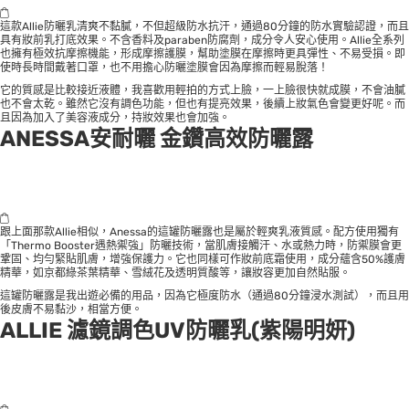
這款Allie防曬乳清爽不黏膩，不但超級防水抗汗，通過80分鐘的防水實驗認證，而且
具有妝前乳打底效果。不含香料及paraben防腐劑，成分令人安心使用。Allie全系列
也擁有極效抗摩擦機能，形成摩擦護膜，幫助塗膜在摩擦時更具彈性、不易受損。即
使時長時間戴著口罩，也不用擔心防曬塗膜會因為摩擦而輕易脫落！
它的質感是比較接近液體，我喜歡用輕拍的方式上臉，一上臉很快就成膜，不會油膩
也不會太乾。雖然它沒有調色功能，但也有提亮效果，後續上妝氣色會變更好呢。而
且因為加入了美容液成分，持妝效果也會加強。
ANESSA安耐曬 金鑽高效防曬露
跟上面那款Allie相似，Anessa的這罐防曬露也是屬於輕爽乳液質感。配方使用獨有
「Thermo Booster遇熱禦強」防曬技術，當肌膚接觸汗、水或熱力時，防禦膜會更
鞏固、均勻緊貼肌膚，增強保護力。它也同樣可作妝前底霜使用，成分蘊含50%護膚
精華，如京都綠茶葉精華、雪絨花及透明質酸等，讓妝容更加自然貼服。
這罐防曬露是我出遊必備的用品，因為它極度防水（通過80分鐘浸水測試），而且用
後皮膚不易黏沙，相當方便。
ALLIE 濾鏡調色UV防曬乳(紫陽明妍)