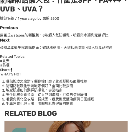
防曬術語懶人包：什麼是SPF、PA+++、
UVB、UVA？
臉部保養
/
1 years ago
by 屈編
5500
Previous
屈臣氏Watsons防曬推薦：8款超人氣防曬乳、噴霧與水凝乳完整評比
Next
茶樹草本衛生棉選購指南：敏感肌適用、天然抑菌防護 4款人氣產品推薦
Related Topics
#夏天
#防曬
Share
WHAT’S HOT
曬傷脫皮怎麼辦？曬傷擦什麼？蘆薈凝膠及面膜推薦
物理防曬跟化學防曬哪個好？全面比較指南
敏感肌膚如何選擇防曬乳：專業指南
男性肌膚保養指南：從入門到進階，打造自信健康肌
毛囊角質化全攻略：從成因、症狀到完整治療與日常護理
毛囊角質化與日曬：防曬對肌膚健康的影響
RELATED BLOG