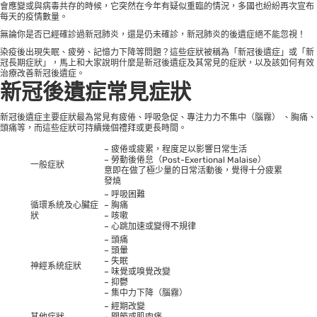
會應變或與病毒共存的時候，它突然在今年有疑似重臨的情況，多國也紛紛再次宣布
每天的疫情數量。
無論你是否已經確診過新冠肺炎，還是仍未確診，新冠肺炎的後遺症絕不能忽視！
染疫後出現失眠、疲勞、記憶力下降等問題？這些症狀被稱為「新冠後遺症」或「新
冠長期症狀」，馬上和大家說明什麼是新冠後遺症及其常見的症狀，以及該如何有效
治療改善新冠後遺症。
新冠後遺症
常見症狀
新冠後遺症主要症狀最為常見有疲倦、呼吸急促、專注力力不集中（腦霧） 、胸痛、
頭痛等，而這些症狀可持續幾個禮拜或更長時間。
– 疲倦或疲累，程度足以影響日常生活
– 勞動後倦怠（Post-Exertional Malaise）
一般症狀
意即在做了極少量的日常活動後，覺得十分疲累
發燒
– 呼吸困難
循環系統及心臟症
– 胸痛
狀
– 咳嗽
– 心跳加速或變得不規律
– 頭痛
– 頭暈
– 失眠
神經系統症狀
– 味覺或嗅覺改變
– 抑鬱
– 集中力下降（腦霧）
– 經期改變