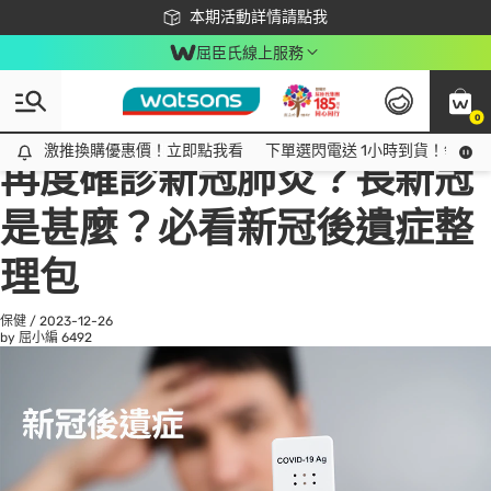
下載app最高回饋$350
本期活動詳情請點我
屈臣氏線上服務
0
All
話題趨勢
Ad
激推換購優惠價！立即點我看
激推換購優惠價！立即點我看
下單選閃電送 1小時到貨！領神券
再度確診新冠肺炎？長新冠
是甚麼？必看新冠後遺症整
理包
保健
/
2023-12-26
by 屈小編
6492