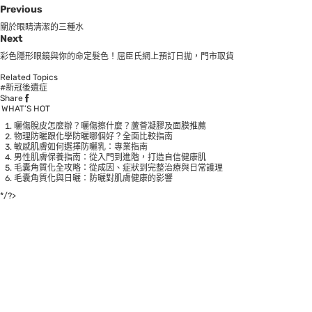
Previous
關於眼睛清潔的三種水
Next
彩色隱形眼鏡與你的命定髮色！屈臣氏網上預訂日拋，門市取貨
Related Topics
#新冠後遺症
Share
WHAT’S HOT
曬傷脫皮怎麼辦？曬傷擦什麼？蘆薈凝膠及面膜推薦
物理防曬跟化學防曬哪個好？全面比較指南
敏感肌膚如何選擇防曬乳：專業指南
男性肌膚保養指南：從入門到進階，打造自信健康肌
毛囊角質化全攻略：從成因、症狀到完整治療與日常護理
毛囊角質化與日曬：防曬對肌膚健康的影響
*/?>