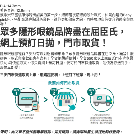
DIA: 14.3mm
著色直徑: 12.8mm
波希米亞蜜桃讓你跨出甜美的第一步，細節層次精細的設計款式，仙氣內建的Baby
pink色，搭配充滿亮點淺色髮色，讓你更加顯白之餘，同時展現自信從容的態度與氣
場！
眾多隱形眼鏡品牌盡在
屈臣氏
，
網上預訂日拋，門市取貨！
隱形眼鏡哪裡買？突然有派對想轉轉形象？眾多隱形眼鏡品牌盡在
屈臣氏
，無論什麼
顏色、款式與度數都應有盡有！全省網購超便利，全台550家以上屈臣氏門市皆享最
快1小時快速取貨，你只需網上預訂日拋，便可於門市快速取貨，超快為你送到手，
形象立即變！
三步門市快速取貨上線
，網購超便利，上班訂下班拿，馬上用！
聲明：此文章不能代替專業咨詢，如有疑問，請向眼科醫生或視光師作查詢。