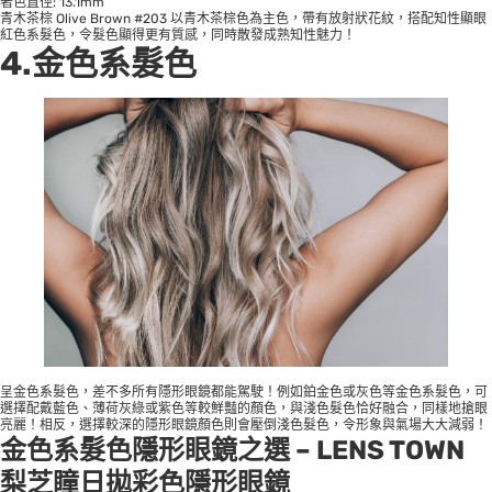
著色直徑: 13.1mm
青木茶棕 Olive Brown #203 以青木茶棕色為主色，帶有放射狀花紋，搭配知性顯眼
紅色系髮色，令髮色顯得更有質感，同時散發成熟知性魅力！
4.金色系髮色
呈金色系髮色，差不多所有隱形眼鏡都能駕駛！例如鉑金色或灰色等金色系髮色，可
選擇配戴藍色、薄荷灰綠或紫色等較鮮豔的顏色，與淺色髮色恰好融合，同樣地搶眼
亮麗！相反，選擇較深的隱形眼鏡顏色則會壓倒淺色髮色，令形象與氣場大大減弱！
金色系髮色
隱形眼鏡之選 –
LENS TOWN
梨芝瞳日拋彩色隱形眼鏡