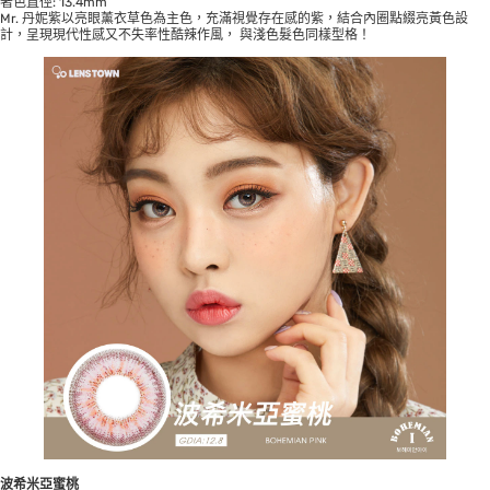
著色直徑: 13.4mm
Mr. 丹妮紫以亮眼薰衣草色為主色，充滿視覺存在感的紫，結合內圈點綴亮黃色設
計，呈現現代性感又不失率性酷辣作風， 與淺色髮色同樣型格！
波希米亞蜜桃