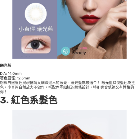
曦光藍
DIA: 14.0mm
著色直徑: 12.5mm
想與自然髮色展現低調又細緻迷人的感覺，曦光藍就最適合！ 曦光藍以淡藍色為主
色，小直徑自然放大不做作，搭配內圈細膩的線條設計，特別適合低調又有性格的
你！
3.
紅色系髮色