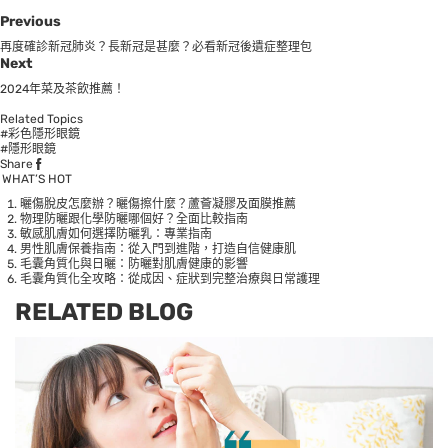
Previous
再度確診新冠肺炎？長新冠是甚麼？必看新冠後遺症整理包
Next
2024年菜及茶飲推薦！
Related Topics
#彩色隱形眼鏡
#隱形眼鏡
Share
WHAT’S HOT
曬傷脫皮怎麼辦？曬傷擦什麼？蘆薈凝膠及面膜推薦
物理防曬跟化學防曬哪個好？全面比較指南
敏感肌膚如何選擇防曬乳：專業指南
男性肌膚保養指南：從入門到進階，打造自信健康肌
毛囊角質化與日曬：防曬對肌膚健康的影響
毛囊角質化全攻略：從成因、症狀到完整治療與日常護理
RELATED BLOG