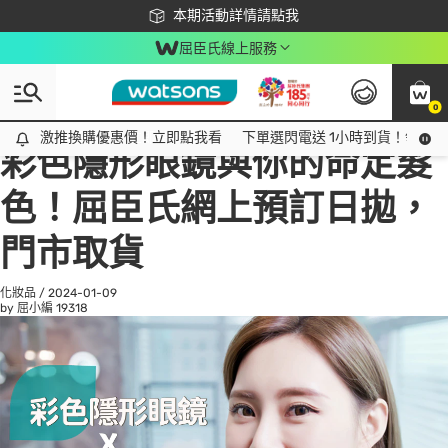
下載app最高回饋$350
本期活動詳情請點我
屈臣氏線上服務
0
All
話題趨勢
Ad
激推換購優惠價！立即點我看
激推換購優惠價！立即點我看
下單選閃電送 1小時到貨！領神券
彩色隱形眼鏡與你的命定髮
色！屈臣氏網上預訂日拋，
門市取貨
化妝品
/
2024-01-09
by 屈小編
19318