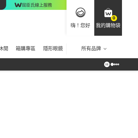
屈臣氏線上服務
0
嗨！您好
我的購物袋
休閒
箱購專區
隱形眼鏡
所有品牌