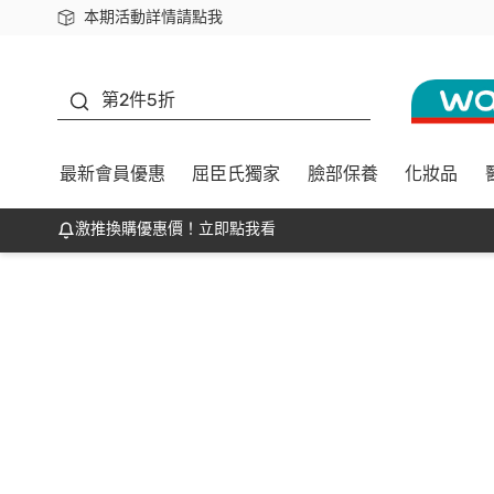
本期活動詳情請點我
下載app最高回饋$350
善存
第2件5折
最新會員優惠
屈臣氏獨家
臉部保養
化妝品
激推換購優惠價！立即點我看