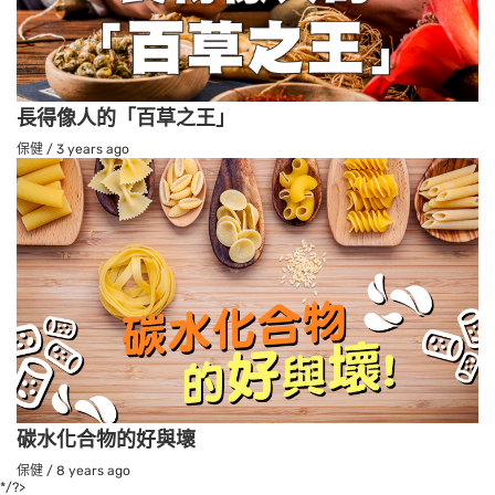
長得像人的「百草之王」
保健
/
3 years ago
碳水化合物的好與壞
保健
/
8 years ago
*/?>