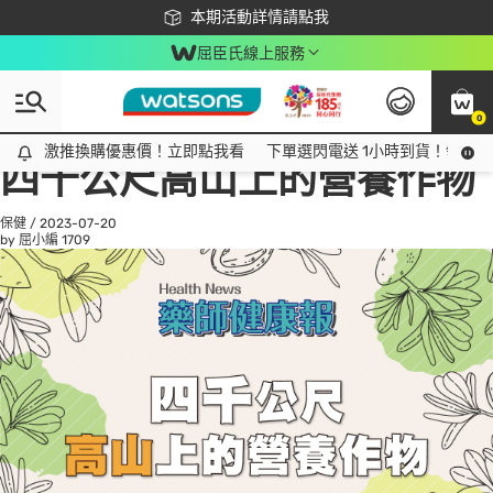
下載app最高回饋$350
本期活動詳情請點我
屈臣氏線上服務
0
All
話題趨勢
Ad
激推換購優惠價！立即點我看
激推換購優惠價！立即點我看
下單選閃電送 1小時到貨！領神券
四千公尺高山上的營養作物
保健
/
2023-07-20
by 屈小編
1709