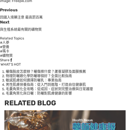
image: Freepik.com
Previous
回國入境藥注意 最高罰百萬
Next
與生殖系統最有關的礦物質
Related Topics
#人蔘
#營養
#瑪卡
#礦物質
Share
WHAT’S HOT
曬傷脫皮怎麼辦？曬傷擦什麼？蘆薈凝膠及面膜推薦
物理防曬跟化學防曬哪個好？全面比較指南
敏感肌膚如何選擇防曬乳：專業指南
男性肌膚保養指南：從入門到進階，打造自信健康肌
毛囊角質化全攻略：從成因、症狀到完整治療與日常護理
毛囊角質化與日曬：防曬對肌膚健康的影響
RELATED BLOG