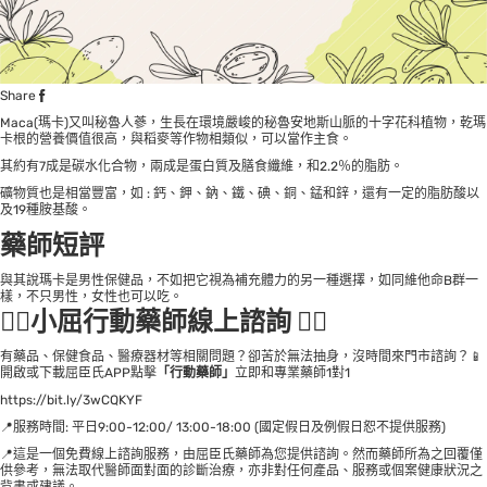
Share
Maca(瑪卡)又叫秘魯人蔘，生長在環境嚴峻的秘魯安地斯山脈的十字花科植物，乾瑪
卡根的營養價值很高，與稻麥等作物相類似，可以當作主食。
其約有7成是碳水化合物，兩成是蛋白質及膳食纖維，和2.2％的脂肪。
礦物質也是相當豐富，如 : 鈣、鉀、鈉、鐵、碘、銅、錳和鋅，還有一定的脂肪酸以
及19種胺基酸。
藥師短評
與其說瑪卡是男性保健品，不如把它視為補充體力的另一種選擇，如同維他命B群一
樣，不只男性，女性也可以吃。
👩‍⚕小屈行動藥師線上諮詢 👨‍⚕
有藥品、保健食品、醫療器材等相關問題？卻苦於無法抽身，沒時間來門市諮詢？📱
開啟或下載屈臣氏APP點擊
「行動藥師」
立即和專業藥師1對1
https://bit.ly/3wCQKYF
📍服務時間: 平日9:00-12:00/ 13:00-18:00 (國定假日及例假日恕不提供服務)
📍這是一個免費線上諮詢服務，由屈臣氏藥師為您提供諮詢。然而藥師所為之回覆僅
供參考，無法取代醫師面對面的診斷治療，亦非對任何產品、服務或個案健康狀況之
背書或建議。