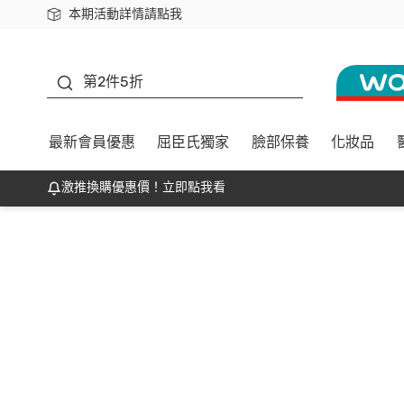
本期活動詳情請點我
下載app最高回饋$350
善存
第2件5折
最新會員優惠
屈臣氏獨家
臉部保養
化妝品
激推換購優惠價！立即點我看