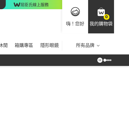
屈臣氏線上服務
0
嗨！您好
我的購物袋
休閒
箱購專區
隱形眼鏡
所有品牌