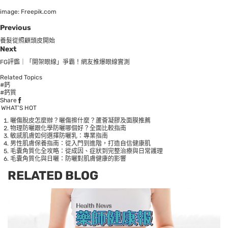
image: Freepik.com
Previous
養髮從照顧頭皮開始
Next
FG評鑑｜「開架眼線」爭霸！網友推爆眼線實測
Related Topics
#鈣
#鈣質
Share
WHAT’S HOT
曬傷脫皮怎麼辦？曬傷擦什麼？蘆薈凝膠及面膜推薦
物理防曬跟化學防曬哪個好？全面比較指南
敏感肌膚如何選擇防曬乳：專業指南
男性肌膚保養指南：從入門到進階，打造自信健康肌
毛囊角質化全攻略：從成因、症狀到完整治療與日常護理
毛囊角質化與日曬：防曬對肌膚健康的影響
RELATED BLOG