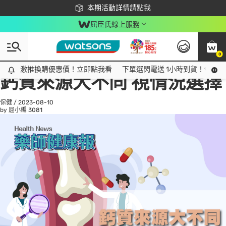
下載app最高回饋$350
本期活動詳情請點我
屈臣氏線上服務
0
All
話題趨勢
Ad
激推換購優惠價！立即點我看
激推換購優惠價！立即點我看
下單選閃電送 1小時到貨！領神券
鈣質來源大不同 視情況選擇
保健
/
2023-08-10
by 屈小編
3081