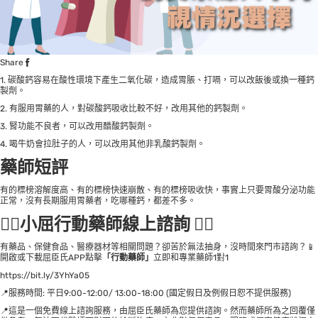
Share
1. 碳酸鈣容易在酸性環境下產生二氧化碳，造成胃脹、打嗝，可以改飯後或換一種鈣
製劑。
2. 有服用胃藥的人，對碳酸鈣吸收比較不好，改用其他的鈣製劑。
3. 腎功能不良者，可以改用醋酸鈣製劑。
4. 喝牛奶會拉肚子的人，可以改用其他非乳酸鈣製劑。
藥師短評
有的標榜溶解度高、有的標榜快速崩散、有的標榜吸收快，事實上只要胃酸分泌功能
正常，沒有長期服用胃藥者，吃哪種鈣，都差不多。
👩‍⚕小屈行動藥師線上諮詢 👨‍⚕
有藥品、保健食品、醫療器材等相關問題？卻苦於無法抽身，沒時間來門市諮詢？📱
開啟或下載屈臣氏APP點擊
「行動藥師」
立即和專業藥師1對1
https://bit.ly/3YhYa05
📍服務時間: 平日9:00-12:00/ 13:00-18:00 (國定假日及例假日恕不提供服務)
📍這是一個免費線上諮詢服務，由屈臣氏藥師為您提供諮詢。然而藥師所為之回覆僅