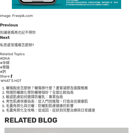
image: Freepik.com
Previous
別讓爸媽再也記不得你
Next
私密處常搔癢怎麼辦?
Related Topics
#DHA
#孕婦
#葉酸
#鈣
Share
WHAT’S HOT
曬傷脫皮怎麼辦？曬傷擦什麼？蘆薈凝膠及面膜推薦
物理防曬跟化學防曬哪個好？全面比較指南
敏感肌膚如何選擇防曬乳：專業指南
男性肌膚保養指南：從入門到進階，打造自信健康肌
毛囊角質化與日曬：防曬對肌膚健康的影響
毛囊角質化全攻略：從成因、症狀到完整治療與日常護理
RELATED BLOG