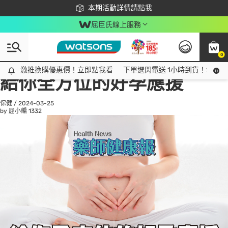
下載app最高回饋$350
本期活動詳情請點我
屈臣氏線上服務
0
All
話題趨勢
Ad
激推換購優惠價！立即點我看
激推換購優惠價！立即點我看
下單選閃電送 1小時到貨！領神券
給你全方位的好孕應援
保健
/
2024-03-25
by 屈小編
1332