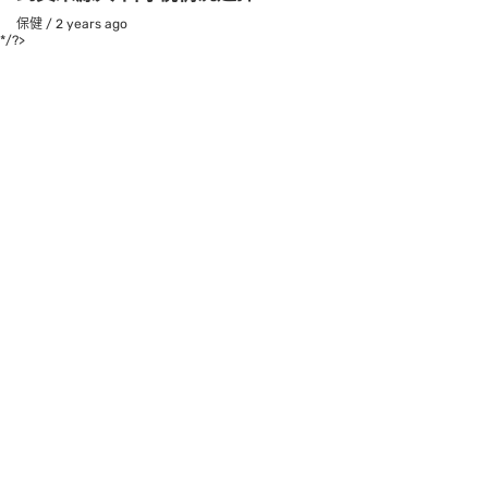
保健
/
2 years ago
*/?>