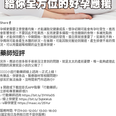
Share
孕婦更需要注意營養均衡，才能讓胎兒健康成長。懷孕初期可能會有孕吐發生，進而
會影響食慾。不要因此不吃東西，反而更要多攝取一些含糖類的食物，多補充點熱
量，才能保持體力。中期開始，胎兒快速的發育，蛋白質就很重要了，如果吃不夠，
孕媽咪可能會產生水腫的狀況。在後期，可能因胎兒壓迫到腸道，產生排便不易的情
況，可以用蔓越莓相關的益生菌來保健。
藥師短評
另外，應該也很多新手爸爸沒注意到的問題，就是太太的產前憂鬱，唯一能夠處理此
問題的其實就是小孩的父親了！
👩‍⚕👨‍⚕小屈行動藥師線上諮詢 ✨正式上線！
有藥品、保健食品、醫療器材等相關問題?
卻苦於無法抽身，沒時間來門市諮詢🥺?
📱開啟或下載屈臣氏APP點擊「行動藥師」
立即和專業藥師1對1
✅行動藥師諮詢
https://bit.ly/3YhYa05
✅線上保健室
https://bit.ly/3qbkWub
✅e聊保健室
https://maac.io/25Yur
服務時間: 平日9:00-12:00/ 13:00-18:00
(國定假日及例假日恕不提供服務)