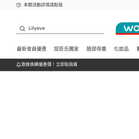
本期活動詳情請點我
下載app最高回饋$350
K beauty
Lilyeve
最新會員優惠
屈臣氏獨家
臉部保養
化妝品
激推換購優惠價！立即點我看