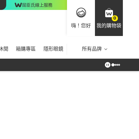
屈臣氏線上服務
0
嗨！您好
我的購物袋
休閒
箱購專區
隱形眼鏡
所有品牌