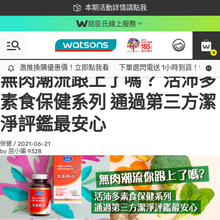
下載app最高回饋$350
本期活動詳情請點我
屈臣氏線上服務
0
All
話題趨勢
Ad
激推換購優惠價！立即點我看
激推換購優惠價！立即點我看
下單選閃電送 1小時到貨！領神券
無肉潮流跟上了嗎？ 活沛多
素食保健系列 通過第三方潔
淨評鑑最安心
保健
/
2021-06-21
by 屈小編
9328