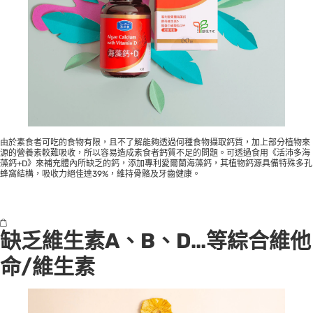
由於素食者可吃的食物有限，且不了解能夠透過何種食物攝取鈣質，加上部分植物來
源的營養素較難吸收，所以容易造成素食者鈣質不足的問題。可透過食用《活沛多海
藻鈣+D》來補充體內所缺乏的鈣，添加專利愛爾蘭海藻鈣，其植物鈣源具備特殊多孔
蜂窩結構，吸收力絕佳達39%，維持骨骼及牙齒健康。
缺乏維生素A、B、D…等綜合維他
命/維生素