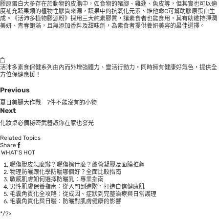
膠原蛋白大多存在於動物的皮脂中，如食物的豬腳、雞翅、魚皮等，但其實也可以適
度補充蔬果類的植物性膠質來源，蔬果中的抗氧化元素、維他命C可幫助膠原蛋白生
成。《活沛多植物膠源粉》採用三大純素膠質，讓素食者也能食用，其有助維持彈潤
美妍、青春飽滿，且無添加香料及甜味劑，為素食者提供養妍美容的最佳選擇。
活沛多素食保健系列由內而外增強體力、靈活行動力，同時擁有健康好氣色，提供全
方位保健應援！
Previous
夏日美腿大作戰 7件不能沒有的小物
Next
化妝桌必備秘密武器讓你在家也發光
Related Topics
Share
WHAT’S HOT
曬傷脫皮怎麼辦？曬傷擦什麼？蘆薈凝膠及面膜推薦
物理防曬跟化學防曬哪個好？全面比較指南
敏感肌膚如何選擇防曬乳：專業指南
男性肌膚保養指南：從入門到進階，打造自信健康肌
毛囊角質化全攻略：從成因、症狀到完整治療與日常護理
毛囊角質化與日曬：防曬對肌膚健康的影響
*/?>