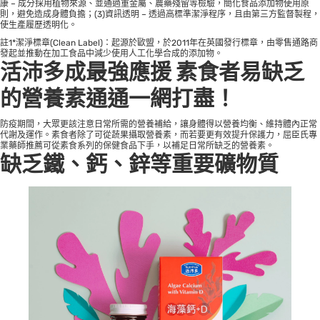
康 – 成分採用植物來源、並通過重金屬、農藥殘留等檢驗，簡化食品添加物使用原
則，避免造成身體負擔；(3)資訊透明 – 透過高標準潔淨程序，且由第三方監督製程，
使生產履歷透明化。
註1*潔淨標章(Clean Label)：起源於歐盟，於2011年在英國發行標章，由零售通路商
發起並推動在加工食品中減少使用人工化學合成的添加物。
活沛多成最強應援 素食者易缺乏
的營養素通通一網打盡！
防疫期間，大眾更該注意日常所需的營養補給，讓身體得以營養均衡、維持體內正常
代謝及運作。素食者除了可從蔬果攝取營養素，而若要更有效提升保護力，屈臣氏專
業藥師推薦可從素食系列的保健食品下手，以補足日常所缺乏的營養素。
缺乏鐵、鈣、鋅等重要礦物質