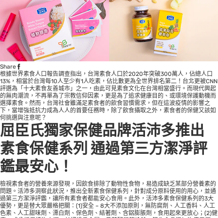
Share
根據世界素食人口報告調查指出，台灣素食人口於2020年突破300萬人，佔總人口
13%，相當於台灣每10人至少有1人吃素，佔比數更為全世界排名第二！台北更被CNN
評選為「十大素食友善城市」之一，由此可見素食文化在台灣相當盛行。而現代興起
的無肉潮流，不再單為了宗教信仰因素，更是為了追求健康目的、或環境保護動機而
選擇素食。然而，台灣社會雖滿足素食者的飲食習慣需求，但在這波疫情的影響之
下，當增強抵抗力成為人人的首要任務時，除了飲食攝取之外，素食者的保健又該如
何挑選與注意呢？
屈臣氏獨家保健品牌活沛多推出
素食保健系列 通過第三方潔淨評
鑑最安心！
檢視素食者的營養來源發現，因飲食排除了動物性食物，易造成缺乏某部分營養素的
問題。活沛多洞察此狀況，推出全新素食保健系列，針對成分原料使用的用心，並通
過第三方潔淨評鑑，讓所有素食者都能安心食用。此外，活沛多素食保健系列的3大
優勢，更是替大眾嚴格把關：(1)安全 – 8大不添加原則，無防腐劑、人工香料、人工
色素、人工甜味劑、漂白劑、保色劑、結著劑、含鋁膨脹劑，食用起來更放心；(2)健