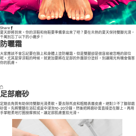
Share
夏天即將到來，你的涼鞋和拖鞋要準備拿出來了吧？要在炎熱的夏天保持雙腳光滑，
千萬別忘了以下的小撇步！
防曬霜
大家應該不會忘記要在臉上和身體上塗防曬霜，但是雙腿卻是很容易被忽略的部位
呢。尤其是穿涼鞋的時候，就更加要將在足部的外露部分塗好，別讓陽光有機會傷害
你的肌膚。
足部磨砂
定期去角質有助保持雙腳光滑柔軟。要去除死皮和粗糙表層皮膚，絕對少不了腳部磨
砂膏。先將雙腿在浴缸或盆中浸泡10-20分鐘，然後把將磨砂膏直接塗在腳上，再用
手掌輕柔地打圈按摩擦拭，讓足部肌膚重拾光滑。