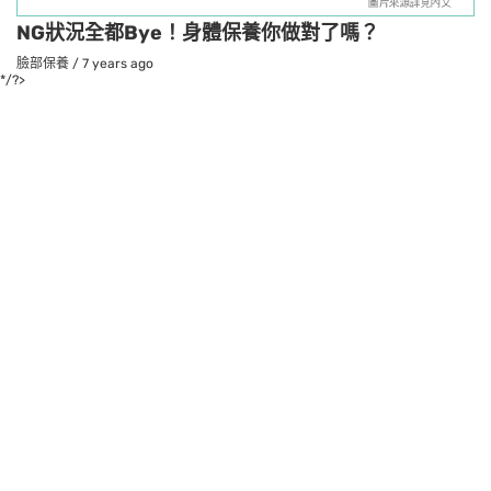
NG狀況全都Bye！身體保養你做對了嗎？
臉部保養
/
7 years ago
*/?>