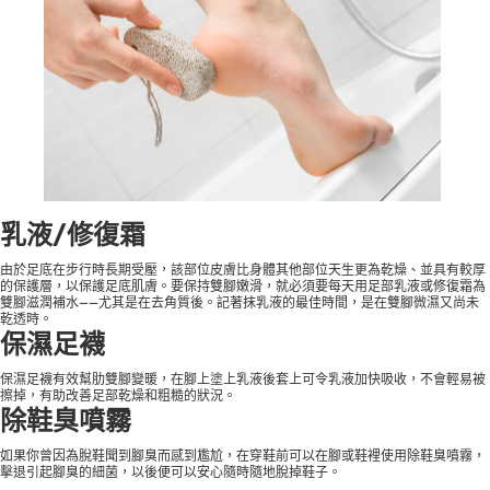
乳液/修復霜
由於足底在步行時長期受壓，該部位皮膚比身體其他部位天生更為乾燥、並具有較厚
的保護層，以保護足底肌膚。要保持雙腳嫩滑，就必須要每天用足部乳液或修復霜為
雙腳滋潤補水——尤其是在去角質後。記著抹乳液的最佳時間，是在雙腳微濕又尚未
乾透時。
保濕足襪
保濕足襪有效幫肋雙腳變暖，在腳上塗上乳液後套上可令乳液加快吸收，不會輕易被
擦掉，有助改善足部乾燥和粗糙的狀況。
除鞋臭噴霧
如果你曾因為脫鞋聞到腳臭而感到尷尬，在穿鞋前可以在腳或鞋裡使用除鞋臭噴霧，
擊退引起腳臭的細菌，以後便可以安心隨時隨地脫掉鞋子。