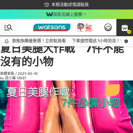
下載app最高回饋$350
本期活動詳情請點我
屈臣氏線上服務
0
All
話題趨勢
Ad
激推換購優惠價！立即點我看
激推換購優惠價！立即點我看
下單選閃電送 1小時到貨！領神券
夏日美腿大作戰 7件不能
沒有的小物
美體美髮
/
2021-05-10
by 屈小編
13537