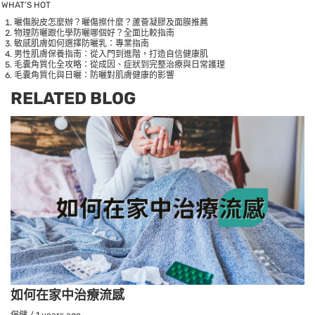
WHAT’S HOT
曬傷脫皮怎麼辦？曬傷擦什麼？蘆薈凝膠及面膜推薦
物理防曬跟化學防曬哪個好？全面比較指南
敏感肌膚如何選擇防曬乳：專業指南
男性肌膚保養指南：從入門到進階，打造自信健康肌
毛囊角質化全攻略：從成因、症狀到完整治療與日常護理
毛囊角質化與日曬：防曬對肌膚健康的影響
RELATED BLOG
如何在家中治療流感
保健
/
1 years ago