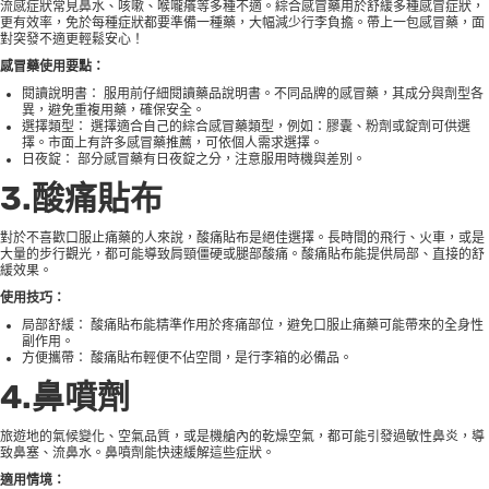
流感症狀常見鼻水、咳嗽、喉嚨癢等多種不適。綜合感冒藥用於舒緩多種感冒症狀，
更有效率，免於每種症狀都要準備一種藥，大幅減少行李負擔。帶上一包感冒藥，面
對突發不適更輕鬆安心！
感冒藥使用要點：
閱讀說明書： 服用前仔細閱讀藥品說明書。不同品牌的感冒藥，其成分與劑型各
異，避免重複用藥，確保安全。
選擇類型： 選擇適合自己的綜合感冒藥類型，例如：膠囊、粉劑或錠劑可供選
擇。市面上有許多感冒藥推薦，可依個人需求選擇。
日夜錠： 部分感冒藥有日夜錠之分，注意服用時機與差別。
3.酸痛貼布
對於不喜歡口服止痛藥的人來說，酸痛貼布是絕佳選擇。長時間的飛行、火車，或是
大量的步行觀光，都可能導致肩頸僵硬或腿部酸痛。酸痛貼布能提供局部、直接的舒
緩效果。
使用技巧：
局部舒緩： 酸痛貼布能精準作用於疼痛部位，避免口服止痛藥可能帶來的全身性
副作用。
方便攜帶： 酸痛貼布輕便不佔空間，是行李箱的必備品。
4.鼻噴劑
旅遊地的氣候變化、空氣品質，或是機艙內的乾燥空氣，都可能引發過敏性鼻炎，導
致鼻塞、流鼻水。鼻噴劑能快速緩解這些症狀。
適用情境：