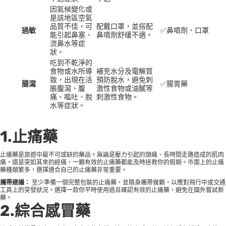
因氣候變化或
是該地區空氣
品質不佳，可
配戴口罩，並搭配
過敏
✅鼻噴劑、口罩
能引起鼻塞、
鼻噴劑舒緩不適。
流鼻水等症
狀。
吃到不乾淨的
食物或水所導
補充水分及電解質
致，出現在活
預防脫水，避免刺
腸瀉
✅腸胃藥
脹腹瀉、腹
激性食物或油膩等
痛、嘔吐、脫
刺激性食物。
水等症狀。
1.止痛藥
止痛藥是旅遊中最不可或缺的藥品。無論是壓力引起的頭痛、長時間走路造成的肌肉
痛，還是突如其來的經痛，一顆有效的止痛藥都能及時拯救你的假期。市面上的止痛
藥種類繁多，選擇適合自己的止痛藥非常重要。
攜帶建議：
至少準備一個完整包裝的止痛藥，並隨身攜帶幾顆，以應對飛行中或交通
工具上的突發狀況。選擇一款你平時使用過且確認有效的止痛藥，避免在國外嘗試新
藥。
2.綜合感冒藥