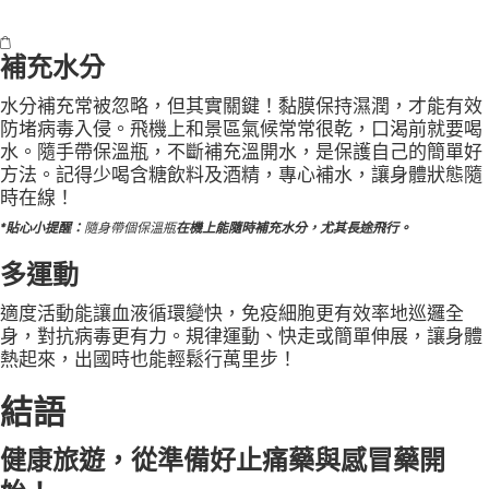
補充水分
水分補充常被忽略，但其實關鍵！黏膜保持濕潤，才能有效
防堵病毒入侵。飛機上和景區氣候常常很乾，口渴前就要喝
水。隨手帶保溫瓶，不斷補充溫開水，是保護自己的簡單好
方法。記得少喝含糖飲料及酒精，專心補水，讓身體狀態隨
時在線！
*貼心小提醒：
隨身帶個保溫瓶
在機上能隨時補充水分，尤其長途飛行。
多運動
適度活動能讓血液循環變快，免疫細胞更有效率地巡邏全
身，對抗病毒更有力。規律運動、快走或簡單伸展，讓身體
熱起來，出國時也能輕鬆行萬里步！
結語
健康旅遊，從準備好止痛藥與感冒藥開