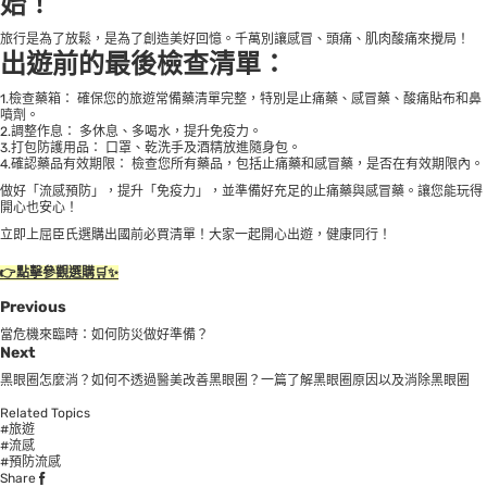
始！
旅行是為了放鬆，是為了創造美好回憶。千萬別讓感冒、頭痛、肌肉酸痛來攪局！
出遊前的最後檢查清單：
1.檢查藥箱： 確保您的旅遊常備藥清單完整，特別是止痛藥、感冒藥、酸痛貼布和鼻
噴劑。
2.調整作息： 多休息、多喝水，提升免疫力。
3.打包防護用品： 口罩、乾洗手及酒精放進隨身包。
4.確認藥品有效期限： 檢查您所有藥品，包括止痛藥和感冒藥，是否在有效期限內。
做好「流感預防」，提升「免疫力」，並準備好充足的止痛藥與感冒藥。讓您能玩得
開心也安心！
立即上屈臣氏選購出國前必買清單！大家一起開心出遊，健康同行！
👉點擊參觀選購🛒✨
Previous
當危機來臨時：如何防災做好準備？
Next
黑眼圈怎麼消？如何不透過醫美改善黑眼圈？一篇了解黑眼圈原因以及消除黑眼圈
Related Topics
#旅遊
#流感
#預防流感
Share