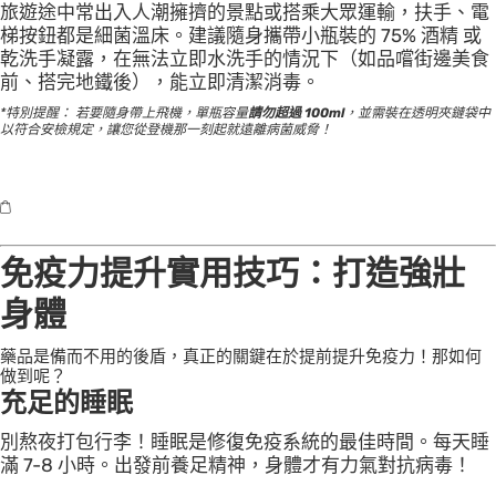
旅遊途中常出入人潮擁擠的景點或搭乘大眾運輸，扶手、電
梯按鈕都是細菌溫床。建議隨身攜帶小瓶裝的 75% 酒精 或
乾洗手凝露，在無法立即水洗手的情況下（如品嚐街邊美食
前、搭完地鐵後），能立即清潔消毒。
*特別提醒： 若要隨身帶上飛機，單瓶容量
請勿超過 100ml
，並需裝在透明夾鏈袋中
以符合安檢規定，讓您從登機那一刻起就遠離病菌威脅！
免疫力提升實用技巧：打造強壯
身體
藥品是備而不用的後盾，真正的關鍵在於提前提升免疫力！那如何
做到呢？
充足的睡眠
別熬夜打包行李！睡眠是修復免疫系統的最佳時間。每天睡
滿 7-8 小時。出發前養足精神，身體才有力氣對抗病毒！