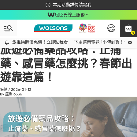
下載app最高回饋$350
本期活動詳情請點我
屈臣氏線上服務
0
All
話題趨勢
Ad
激推換購優惠價！立即點我看
激推換購優惠價！立即點我看
下單選閃電送 1小時到貨！領神券
旅遊必備藥品攻略：止痛
藥、感冒藥怎麼挑？春節出
遊靠這篇！
保健
/
2026-01-13
by 屈編
6536