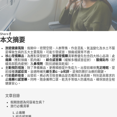
Share
本文摘要
旅遊健康風險
：假期中，密閉空間、人群聚集、作息混亂、氣溫變化及水土不服
是導致生病的五大主要風險，可能引發感冒、頭痛或腸胃不適。
核心常備藥品
：為應對突發狀況，
旅遊常備藥
清單應優先包含四大核心品項：
止
痛藥
（應對頭痛、肌肉痛）、
綜合感冒藥
（緩解多種感冒症狀）、
酸痛貼布
（舒
緩局部肌肉疲勞）及
鼻噴劑
（對抗過敏與乾燥）。
主動預防措施
：除了準備藥品，更應積極提升免疫力。出發前確保
充足睡眠
、提
前接種
流感疫苗
，並適時補充
維生素C、D和鋅
，是預防勝於治療的關鍵。
行前最終檢查
：出發前，務必再次檢查藥品是否備齊且未過期，特別是高需求的
止痛藥
和
感冒藥
。同時，隨身攜帶口罩、乾洗手等個人防護用品，確保旅途全程
健康安心。
文章目錄
假期旅遊為何容易生病？
旅行必備清單
止痛藥
綜合感冒藥