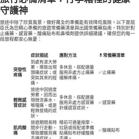
守護神
旅途中除了欣賞風景，做好萬全的準備能有效降低風險。以下是屈
臣氏為您精心準備的旅遊常備藥清單與出國常備藥指南，特別針對
止痛藥、感冒藥、酸痛貼布和鼻噴劑提供詳細建議，確保您的每一
段旅程都安心無憂：
症狀描述
應對方法
💊常備藥清單
到處有波大勞
累、導致出現
多休息、搭配適量
突發性
頭痛症狀；或
服用非處方止痛藥
✅止痛藥
疼痛
突如其來的經
緩解疼痛。
痛。
旅途中因過度
勞累，因而出
多休息、搭配適量
輕微感
現微流鼻水、
服用非處方感冒藥
✅感冒藥
冒症狀
喉嚨痛、或是
針緩感冒症狀。
輕微發燒的症
狀。
旅遊期間長時
睡前可適量按摩、
肌肉酸
間步行走動，
拉筋或搭配或準備
✅酸痛貼布
痛
導致腰酸背痛
貼痛貼布紓緩酸痛
不適症狀。
不適。