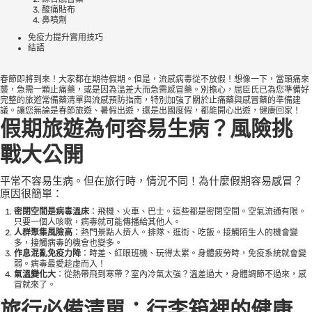
酸痛貼布
鼻噴劑
免疫力提升實用技巧
結語
春節即將到來！大家都在期待假期。但是，流感病毒從不放假！想像一下，當頭痛來
襲，急需一顆止痛藥，或是因為溫差大而急需感冒藥。別擔心，屈臣氏已為您準備好
完整的旅遊常備藥清單與流感預防指南，特別加強了關於止痛藥與感冒藥的準備建
議。讓您無論是春節旅遊、暑假出遊，還是出國度假，都能開心出遊，健康回家！
假期旅遊為何容易生病？風險挑
戰大公開
平常不容易生病。但在旅行時，情況不同！為什麼假期容易感冒？
原因很簡單：
密閉空間是病毒溫床
：飛機、火車、巴士。這些都是密閉空間。空氣流通有限。
只要一個人咳嗽，病毒就可能傳播給其他人。
人群聚集風險高
：熱門景點人擠人。排隊、逛街、吃飯。接觸陌生人的機會變
多，接觸病毒的機會也變多。
作息混亂免疫力降
：時差、紅眼班機、玩得太累。身體疲勞時，免疫系統就會變
弱。病毒最愛趁虛而入！
氣溫變化大
：從熱帶飛到寒帶？室內冷氣太強？溫差過大，身體調節不過來，感
冒就來了。
旅行必備清單：行李箱裡的健康