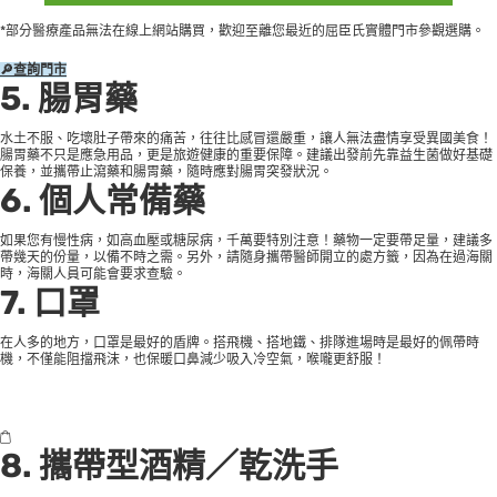
*部分醫療產品無法在線上網站購買，歡迎至離您最近的
屈臣氏實體門市
參觀選購。
🔎查詢門市
5. 腸胃藥
水土不服、吃壞肚子帶來的痛苦，往往比感冒還嚴重，讓人無法盡情享受異國美食！
腸胃藥不只是應急用品，更是旅遊健康的重要保障。建議出發前先靠益生菌做好基礎
保養，並攜帶止瀉藥和腸胃藥，隨時應對腸胃突發狀況。
6. 個人常備藥
如果您有慢性病，如高血壓或糖尿病，千萬要特別注意！藥物一定要帶足量，建議多
帶幾天的份量，以備不時之需。另外，請隨身攜帶醫師開立的處方籤，因為在過海關
時，海關人員可能會要求查驗。
7. 口罩
在人多的地方，口罩是最好的盾牌。搭飛機、搭地鐵、排隊進場時是最好的佩帶時
機，不僅能阻擋飛沫，也保暖口鼻減少吸入冷空氣，喉嚨更舒服！
8. 攜帶型酒精／乾洗手