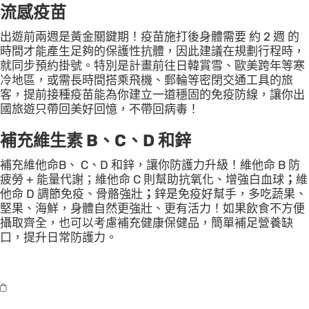
流感疫苗
出遊前兩週是黃金關鍵期！疫苗施打後身體需要 約 2 週 的
時間才能產生足夠的保護性抗體，因此建議在規劃行程時，
就同步預約掛號。特別是計畫前往日韓賞雪、歐美跨年等寒
冷地區，或需長時間搭乘飛機、郵輪等密閉交通工具的旅
客，提前接種疫苗能為你建立一道穩固的免疫防線，讓你出
國旅遊只帶回美好回憶，不帶回病毒！
補充維生素 B、C、D 和鋅
補充維他命B、 C、D 和鋅，讓你防護力升級！維他命 B 防
疲勞 + 能量代謝；維他命 C 則幫助抗氧化、增強白血球
；
維
他命 D 調節免疫、骨骼強壯
；
鋅是免疫好幫手，多吃蔬果、
堅果、海鮮，身體自然更強壯、更有活力！如果飲食不方便
攝取齊全，也可以考慮補充健康保健品，簡單補足營養缺
口，提升日常防護力。