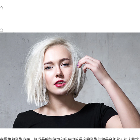
在風格和髮型方面，短或長的鮑伯頭和所有中等長度的髮型仍然是今年秋天的大熱款