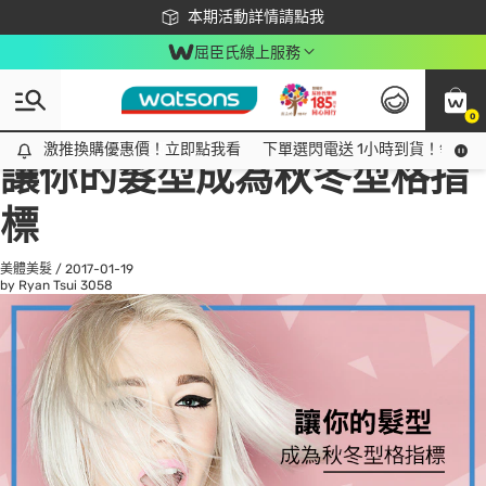
下載app最高回饋$350
本期活動詳情請點我
屈臣氏線上服務
0
All
話題趨勢
Ad
激推換購優惠價！立即點我看
激推換購優惠價！立即點我看
下單選閃電送 1小時到貨！領神券
讓你的髮型成為秋冬型格指
標
美體美髮
/
2017-01-19
by Ryan Tsui
3058