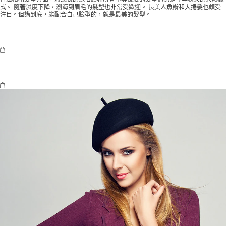
式。 隨著濕度下降，瀏海到眉毛的髮型也非常受歡迎。 長美人魚辮和大捲髮也頗受
注目。但講到底，能配合自己臉型的，就是最美的髮型。