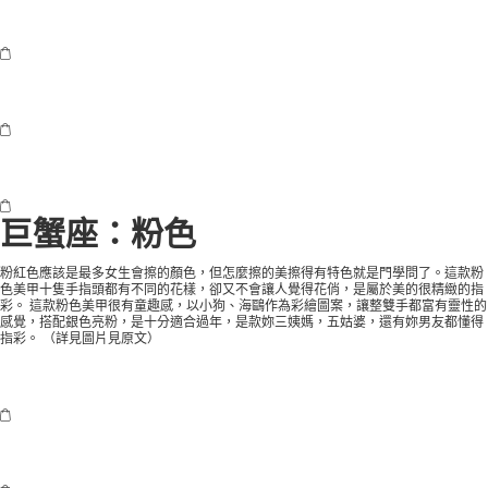
巨蟹座：粉色
粉紅色應該是最多女生會擦的顏色，但怎麼擦的美擦得有特色就是門學問了。這款粉
色美甲十隻手指頭都有不同的花樣，卻又不會讓人覺得花俏，是屬於美的很精緻的指
彩。 這款粉色美甲很有童趣感，以小狗、海鷗作為彩繪圖案，讓整雙手都富有靈性的
感覺，搭配銀色亮粉，是十分適合過年，是款妳三姨媽，五姑婆，還有妳男友都懂得
指彩。 （
詳見圖片見原文
）