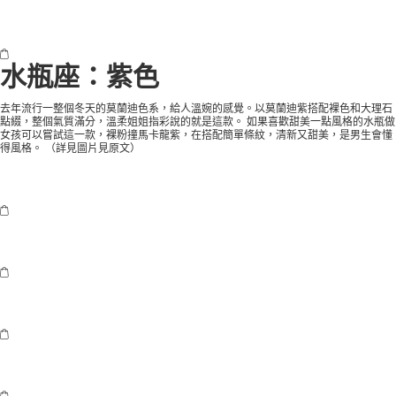
水瓶座：紫色
去年流行一整個冬天的莫蘭迪色系，給人溫婉的感覺。以莫蘭迪紫搭配裸色和大理石
點綴，整個氣質滿分，溫柔姐姐指彩說的就是這款。 如果喜歡甜美一點風格的水瓶做
女孩可以嘗試這一款，裸粉撞馬卡龍紫，在搭配簡單條紋，清新又甜美，是男生會懂
得風格。 （
詳見圖片見原文
）