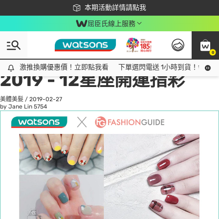
下載app最高回饋$350
本期活動詳情請點我
屈臣氏線上服務
0
All
話題趨勢
Ad
激推換購優惠價！立即點我看
激推換購優惠價！立即點我看
下單選閃電送 1小時到貨！領神券
2019 - 12星座開運指彩
美體美髮
/
2019-02-27
by Jane Lin
5754