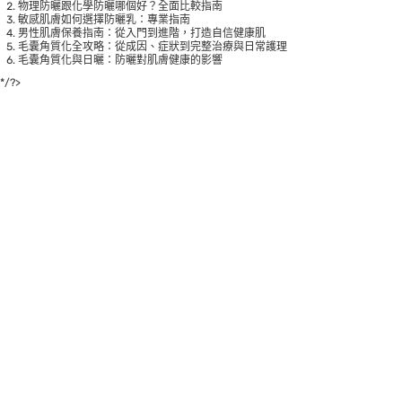
物理防曬跟化學防曬哪個好？全面比較指南
敏感肌膚如何選擇防曬乳：專業指南
男性肌膚保養指南：從入門到進階，打造自信健康肌
毛囊角質化全攻略：從成因、症狀到完整治療與日常護理
毛囊角質化與日曬：防曬對肌膚健康的影響
*/?>