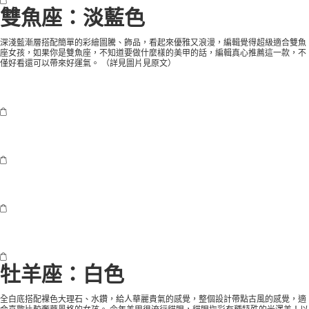
雙魚座：淡藍色
深淺藍漸層搭配簡單的彩繪圖騰、飾品，看起來優雅又浪漫，編輯覺得超級適合雙魚
座女孩，如果你是雙魚座，不知道要做什麼樣的美甲的話，編輯真心推薦這一款，不
僅好看還可以帶來好運氣。 （
詳見圖片見原文
）
牡羊座：白色
全白底搭配裸色大理石、水鑽，給人華麗貴氣的感覺，整個設計帶點古風的感覺，適