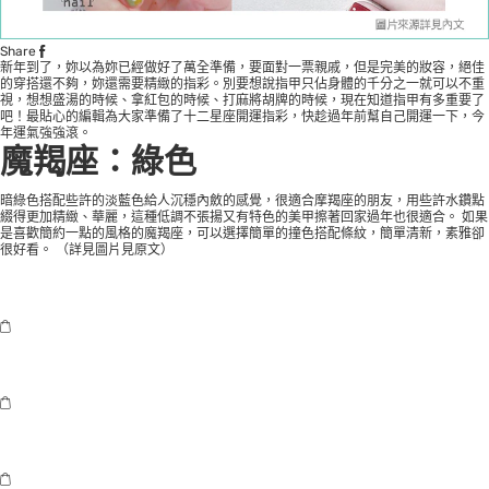
Share
新年到了，妳以為妳已經做好了萬全準備，要面對一票親戚，但是完美的妝容，絕佳
的穿搭還不夠，妳還需要精緻的指彩。別要想說指甲只佔身體的千分之一就可以不重
視，想想盛湯的時候、拿紅包的時候、打麻將胡牌的時候，現在知道指甲有多重要了
吧！最貼心的編輯為大家準備了十二星座開運指彩，快趁過年前幫自己開運一下，今
年運氣強強滾。
魔羯座：綠色
暗綠色搭配些許的淡藍色給人沉穩內斂的感覺，很適合摩羯座的朋友，用些許水鑽點
綴得更加精緻、華麗，這種低調不張揚又有特色的美甲擦著回家過年也很適合。 如果
是喜歡簡約一點的風格的魔羯座，可以選擇簡單的撞色搭配條紋，簡單清新，素雅卻
很好看。 （
詳見圖片見原文
）