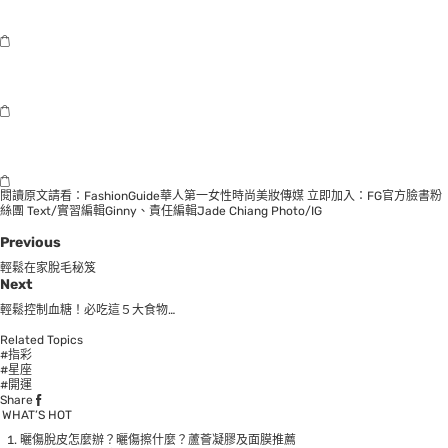
閱讀原文請看：
FashionGuide華人第一女性時尚美妝傳媒
立即加入：
FG官方臉書粉
絲團
Text/實習編輯Ginny、責任編輯Jade Chiang Photo/IG
Previous
輕鬆在家脫毛秘笈
Next
輕鬆控制血糖！必吃這５大食物…
Related Topics
#指彩
#星座
#開運
Share
WHAT’S HOT
曬傷脫皮怎麼辦？曬傷擦什麼？蘆薈凝膠及面膜推薦