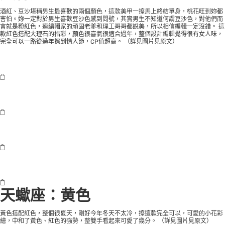
酒紅、豆沙堪稱男生最喜歡的兩個顏色，這款美甲一擦馬上終結單身，桃花旺到妳都
害怕。妳一定對於男生喜歡豆沙色感到問號，其實男生不知道何謂豆沙色，對他們而
言就是粉紅色，連編輯家的頑固老爹和理工哥哥都說美，所以相信編輯一定沒錯。 這
款紅色搭配大理石的指彩，顏色很喜氣很適合過年，整個設計編輯覺得很有女人味，
完全可以一路從過年擦到情人節，CP值超高。 （
詳見圖片見原文
）
天蠍座：黄色
黃色搭配紅色，整個很夏天，剛好今年冬天不太冷，擦這款完全可以，可愛的小花彩
繪，中和了黃色、紅色的強勢，整雙手看起來可愛了幾分。 （
詳見圖片見原文
）