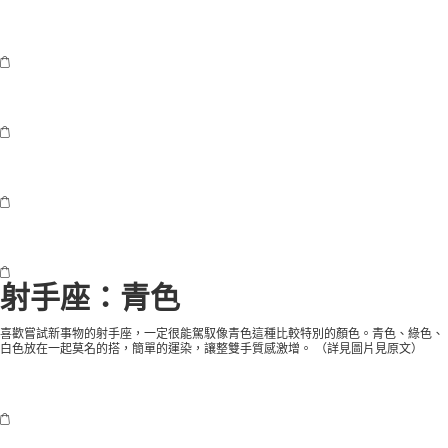
射手座：青色
喜歡嘗試新事物的射手座，一定很能駕馭像青色這種比較特別的顏色。青色、綠色、
白色放在一起莫名的搭，簡單的運染，讓整雙手質感激增。 （
詳見圖片見原文
）