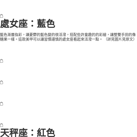
處女座：藍色
藍色漸層指彩，讓憂鬱的藍色變的很活潑，搭配些許童趣的的彩繪，讓整雙手田的像
糖果一樣。這款美甲可以讓習慣謹慎的處女座看起來活潑一點。 （
詳見圖片見原文
）
天秤座：紅色