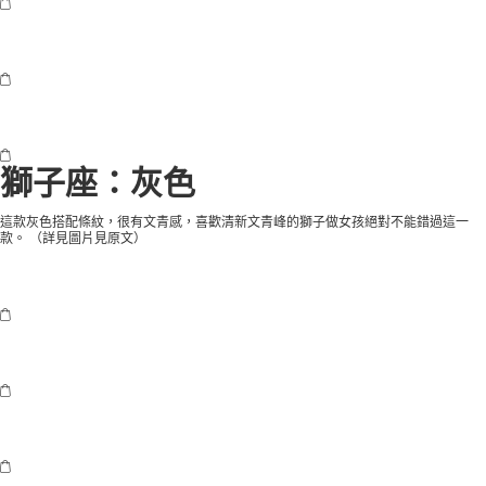
獅子座：灰色
這款灰色搭配條紋，很有文青感，喜歡清新文青峰的獅子做女孩絕對不能錯過這一
款。 （
詳見圖片見原文
）