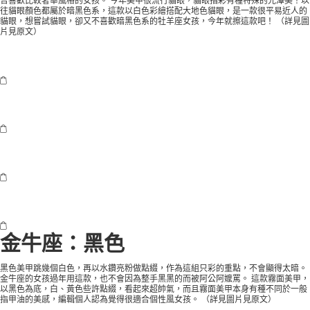
合喜歡比較奢華風格的女孩。 今年美甲很流行貓眼，貓眼指彩有種特殊的光澤美！以
往貓眼顏色都屬於暗黑色系，這款以白色彩繪搭配大地色貓眼，是一款很平易近人的
貓眼，想嘗試貓眼，卻又不喜歡暗黑色系的牡羊座女孩，今年就擦這款吧！ （
詳見圖
片見原文
）
金牛座：黑色
黑色美甲跳幾個白色，再以水鑽亮粉做點綴，作為這組只彩的重點，不會顯得太暗。
金牛座的女孩過年用這款，也不會因為整手黑黑的而被阿公阿嬤罵。 這款霧面美甲，
以黑色為底，白、黃色些許點綴，看起來超帥氣，而且霧面美甲本身有種不同於一般
指甲油的美感，編輯個人認為覺得很適合個性風女孩。 （
詳見圖片見原文
）