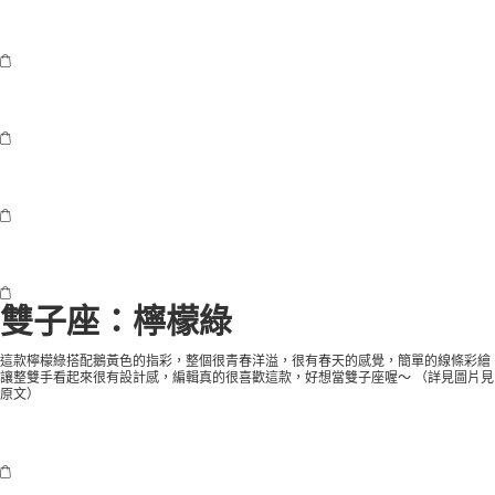
雙子座：檸檬綠
這款檸檬綠搭配鵝黃色的指彩，整個很青春洋溢，很有春天的感覺，簡單的線條彩繪
讓整雙手看起來很有設計感，編輯真的很喜歡這款，好想當雙子座喔～ （
詳見圖片見
原文
）