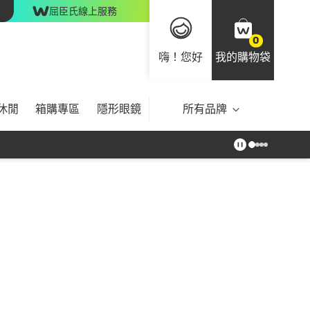
屈臣氏線上服務
0
嗨！您好
我的購物袋
休閒
箱購專區
隱形眼鏡
所有品牌