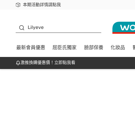
本期活動詳情請點我
下載app最高回饋$350
K beauty
Lilyeve
最新會員優惠
屈臣氏獨家
臉部保養
化妝品
激推換購優惠價！立即點我看