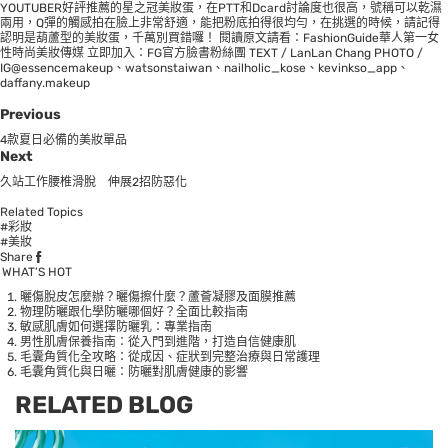
YOUTUBER好評推薦的星之冠美妝蛋，在PTT和Dcard討論度也很高，號稱可以乾濕
兩用，Q彈的觸感拍在臉上非常舒適，能把粉底拍得很均勻，在挑選的時候，請記得
認明是葫蘆型的美妝蛋，千萬別買錯囉！ 閱讀原文請看：
FashionGuide華人第一女
性時尚美妝傳媒
立即加入：
FG官方臉書粉絲團
TEXT / LanLan Chang PHOTO /
IG@
essencemakeup
、
watsonstaiwan
、
nailholic_kose
、
kevinkso_app
、
daffany.makeup
Previous
4款夏日必備的美妝單品
Next
久站工作腰椎滑脫 伸展2招防惡化
Related Topics
#彩妝
#美妝
Share
WHAT’S HOT
曬傷脫皮怎麼辦？曬傷擦什麼？蘆薈凝膠及面膜推薦
物理防曬跟化學防曬哪個好？全面比較指南
敏感肌膚如何選擇防曬乳：專業指南
男性肌膚保養指南：從入門到進階，打造自信健康肌
毛囊角質化全攻略：從成因、症狀到完整治療與日常護理
毛囊角質化與日曬：防曬對肌膚健康的影響
RELATED BLOG