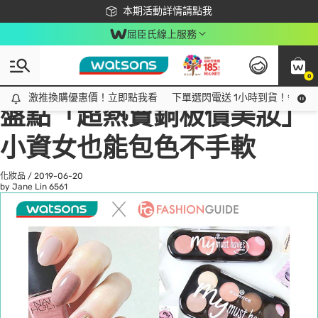
下載app最高回饋$350
本期活動詳情請點我
屈臣氏線上服務
0
All
話題趨勢
Ad
激推換購優惠價！立即點我看
激推換購優惠價！立即點我看
下單選閃電送 1小時到貨！領神券
盤點「超熱賣銅板價美妝」
小資女也能包色不手軟
化妝品
/
2019-06-20
by Jane Lin
6561