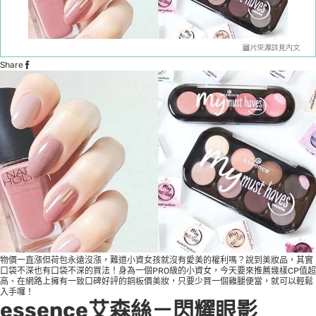
Share
物價一直漲但荷包永遠沒漲，難道小資女孩就沒有愛美的權利嗎？說到美妝品，其實
口袋不深也有口袋不深的買法！身為一個PRO級的小資女，今天要來推薦幾樣CP值超
高、在網路上擁有一致口碑好評的銅板價美妝，只要少買一個雞腿便當，就可以輕鬆
入手囉！
essence艾森絲－閃耀眼影