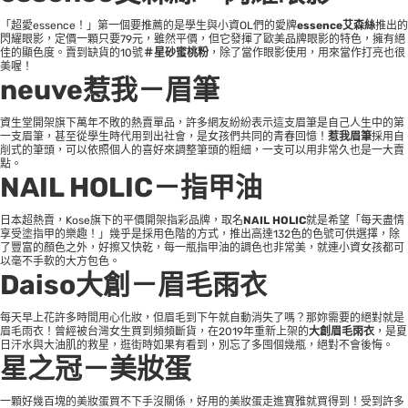
「超愛essence！」第一個要推薦的是學生與小資OL們的愛牌
essence艾森絲
推出的
閃耀眼影，定價一顆只要79元，雖然平價，但它發揮了歐美品牌眼影的特色，擁有絕
佳的顯色度。賣到缺貨的10號
＃星砂蜜桃粉
，除了當作眼影使用，用來當作打亮也很
美喔！
neuve惹我－眉筆
資生堂開架旗下萬年不敗的熱賣單品，許多網友紛紛表示這支眉筆是自己人生中的第
一支眉筆，甚至從學生時代用到出社會，是女孩們共同的青春回憶！
惹我眉筆
採用自
削式的筆頭，可以依照個人的喜好來調整筆頭的粗細，一支可以用非常久也是一大賣
點。
NAIL HOLIC－指甲油
日本超熱賣，Kose旗下的平價開架指彩品牌，取名
NAIL HOLIC
就是希望「每天盡情
享受塗指甲的樂趣！」幾乎是採用色階的方式，推出高達132色的色號可供選擇，除
了豐富的顏色之外，好擦又快乾，每一瓶指甲油的調色也非常美，就連小資女孩都可
以毫不手軟的大方包色。
Daiso大創－眉毛雨衣
每天早上花許多時間用心化妝，但眉毛到下午就自動消失了嗎？那妳需要的絕對就是
眉毛雨衣！曾經被台灣女生買到頻頻斷貨，在2019年重新上架的
大創眉毛雨衣
，是夏
日汗水與大油肌的救星，逛街時如果有看到，別忘了多囤個幾瓶，絕對不會後悔。
星之冠－美妝蛋
一顆好幾百塊的美妝蛋買不下手沒關係，好用的美妝蛋走進寶雅就買得到！受到許多