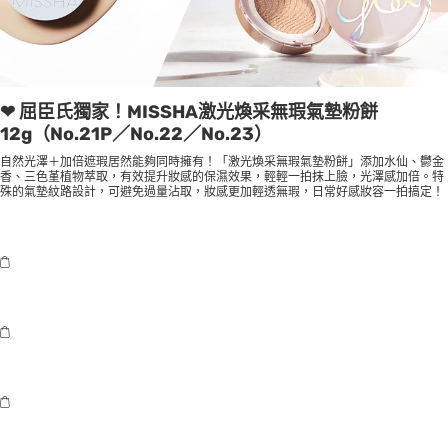
❤ 屈臣氏獨家！MISSHA激光煥采無瑕氣墊粉餅
12g（No.21P／No.22／No.23）
自然光澤＋加倍遮瑕居然能夠同時擁有！「激光煥采無瑕氣墊粉餅」添加水仙、鬱金
香、三色堇植物萃取，有效提升妝感的保濕效果，輕輕一拍抹上臉，光澤感加倍。特
殊的氣墊紋路設計，可避免過量沾取，妝感更加輕透無瑕，日常好感妝容一拍搞定！