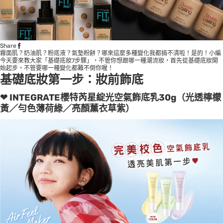
Share
霧面肌？奶油肌？粉底液？氣墊粉餅？哪來這麼多種變化我都搞不清啦！是的！小編
今天要來教大家「基礎底妝7步驟」，不管你想跟哪一種潮流妝，首先從基礎底妝開
始起步，不管要哪一種變化都難不倒你喔！
基礎底妝第一步：妝前飾底
❤ INTEGRATE櫻特芮星綻光空氣飾底乳30g（光透檸檬
黃／勻色薄荷綠／亮顏薰衣草紫）