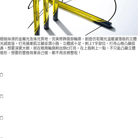
極致絲滑的金屬光及珠光質地，完美修飾面部輪廓，創造仿若陽光溫暖灑落般的立體
光感妝容。打亮蘋果肌立顯澎潤小臉，立體感十足。刷上T字部位，打亮山根凸顯挺
鼻。想要深邃大眼，就在眼周輪廓刷出倒C打亮。在上唇刷上一點，不只能凸顯立體
唇形，想要的豐唇效果自己做，都不用去微整啦！