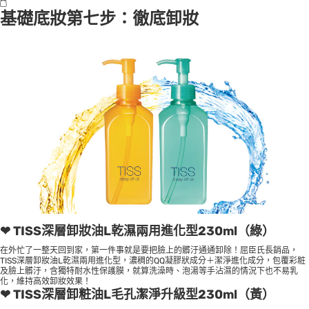
基礎底妝第七步：徹底卸妝
❤ TISS深層卸妝油L乾濕兩用進化型230ml（綠）
在外忙了一整天回到家，第一件事就是要把臉上的髒汙通通卸除！屈臣氏長銷品，
TISS深層卸妝油L乾濕兩用進化型，濃稠的QQ凝膠狀成分＋潔淨進化成分，包覆彩粧
及臉上髒汙，含獨特耐水性保護膜，就算洗澡時、泡湯等手沾濕的情況下也不易乳
化，維持高效卸妝效果！
❤ TISS深層卸粧油L毛孔潔淨升級型230ml（黃）