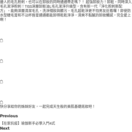
擾人的毛孔粉刺，也可以在卸妝的同時通通帶走嗎？！ 超強卸妝力！卸粧，同時深入
毛孔潔淨粉刺！TISS深層卸粧油L毛孔潔淨升級型，含有新一代「淨化粉刺新配
方」，能夠深層清潔毛孔，洗淨殘妝與髒污，毛孔超乾淨更不怕男友近看囉！即使防
水型睫毛膏和不沾杯唇膏通通都能卸得乾乾淨淨，清爽不黏膩的卸妝觸感，完全愛上
啊！
快分享給你的姊妹好友，一起完成天生般的美肌基礎底妝吧！
Previous
【在家抗疫】瑜伽新手必學入門4式
Next