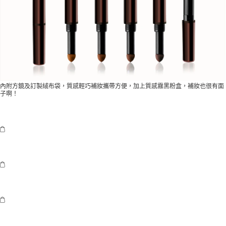
內附方鏡及訂製絨布袋，質感輕巧補妝攜帶方便，加上質感霧黑粉盒，補妝也很有面
子啊！