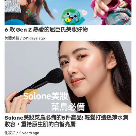
6 款 Gen Z 熱愛的屈臣氏美妝好物
美體美髮
/
241 days ago
Solone美妝菜鳥必備的5件產品! 輕鬆打造透薄水潤
妝容，重拾原生肌的白皙亮麗
化妝品
/
2 years ago