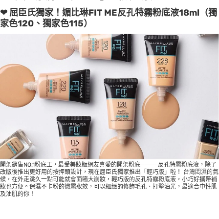
❤ 屈臣氏獨家！媚比琳FIT ME反孔特霧粉底液18ml（獨
家色120、獨家色115）
開架銷售NO.1粉底王，最受美妝版網友喜愛的開架粉底────反孔特霧粉底液，除了
改版後推出更好用的按押頭設計，現在屈臣氏獨家推出「輕巧版」啦！ 台灣悶濕的氣
候，在外走跳久一點可能就會面臨大崩妝，輕巧版的反孔特霧粉底液，小巧好攜帶補
妝也方便。保濕不卡粉的微霧妝效，可以細緻的修飾毛孔、打擊油光，最適合中性肌
及油肌的你！