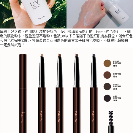
底妝上好之後，運用腮紅增加好氣色，使用暱稱國民腮紅的「heme純色腮紅」，細
緻的礦物粉末，輕盈透感不飛粉。色號09以冬日暖陽下的透紅肌膚為概念，混合紅色
和棕色的完美調配，打造最適合亞洲膚色的復古栗子紅棕色雙頰，不挑膚色超顯白，
一定要試試看！