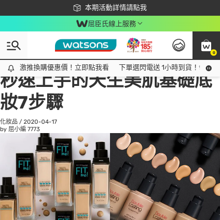
下載app最高回饋$350
本期活動詳情請點我
屈臣氏線上服務
0
All
話題趨勢
Ad
激推換購優惠價！立即點我看
激推換購優惠價！立即點我看
下單選閃電送 1小時到貨！領神券
秒速上手的天生美肌基礎底
妝7步驟
化妝品
/
2020-04-17
by 屈小編
7773