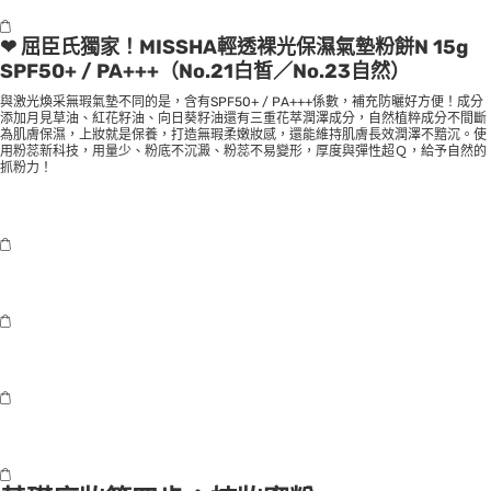
❤ 屈臣氏獨家！MISSHA輕透裸光保濕氣墊粉餅N 15g
SPF50+ / PA+++（No.21白皙／No.23自然）
與激光煥采無瑕氣墊不同的是，含有SPF50+ / PA+++係數，補充防曬好方便！成分
添加月見草油、紅花籽油、向日葵籽油還有三重花萃潤澤成分，自然植粹成分不間斷
為肌膚保濕，上妝就是保養，打造無瑕柔嫩妝感，還能維持肌膚長效潤澤不黯沉。使
用粉蕊新科技，用量少、粉底不沉澱、粉蕊不易變形，厚度與彈性超Ｑ，給予自然的
抓粉力！