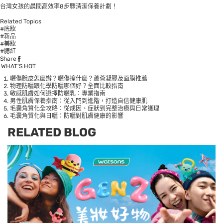
台灣女孩的晨間高效率8步驟清潔保養計劃！
Related Topics
#底妝
#新品
#美妝
#腮紅
Share
WHAT’S HOT
曬傷脫皮怎麼辦？曬傷擦什麼？蘆薈凝膠及面膜推薦
物理防曬跟化學防曬哪個好？全面比較指南
敏感肌膚如何選擇防曬乳：專業指南
男性肌膚保養指南：從入門到進階，打造自信健康肌
毛囊角質化全攻略：從成因、症狀到完整治療與日常護理
毛囊角質化與日曬：防曬對肌膚健康的影響
RELATED BLOG