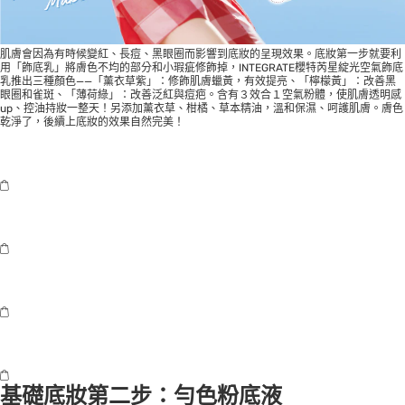
肌膚會因為有時候變紅、長痘、黑眼圈而影響到底妝的呈現效果。底妝第一步就要利
用「飾底乳」將膚色不均的部分和小瑕疵修飾掉，INTEGRATE櫻特芮星綻光空氣飾底
乳推出三種顏色——「薰衣草紫」：修飾肌膚蠟黃，有效提亮、「檸檬黃」：改善黑
眼圈和雀斑、「薄荷綠」：改善泛紅與痘疤。含有３效合１空氣粉體，使肌膚透明感
up、控油持妝一整天！另添加薰衣草、柑橘、草本精油，溫和保濕、呵護肌膚。膚色
乾淨了，後續上底妝的效果自然完美！
基礎底妝第二步：勻色粉底液