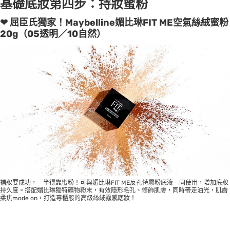
基礎底妝第四步：持妝蜜粉
❤ 屈臣氏獨家！Maybelline媚比琳FIT ME空氣絲絨蜜粉
20g（05透明／10自然）
補妝要成功，一半得靠蜜粉！可與媚比琳FIT ME反孔特霧粉底液一同使用，增加底妝
持久度。搭配媚比琳獨特礦物粉末，有效隱形毛孔、修飾肌膚，同時帶走油光，肌膚
柔焦mode on，打造專櫃般的高級絲絨霧感底妝！