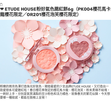
❤ ETUDE HOUSE粉好氣色腮紅餅6g（PK004櫻花馬卡
龍櫻花限定／OR201櫻花泡芙櫻花限定）
粉嫩的微亮色澤打造珠光好氣色，韓妞最愛的少女品牌ETUDE HOUSE，又打造出一
款愛戀系可愛腮紅啦！春日櫻花季限定的櫻花馬卡龍、櫻花泡芙，粉末柔順不結塊，
一刷好上手，分別是氣質滿點的豆沙粉色和活力橘色，就像春天的繁花似錦，今天想
要哪一種妝感，都能在臉頰上呈現！