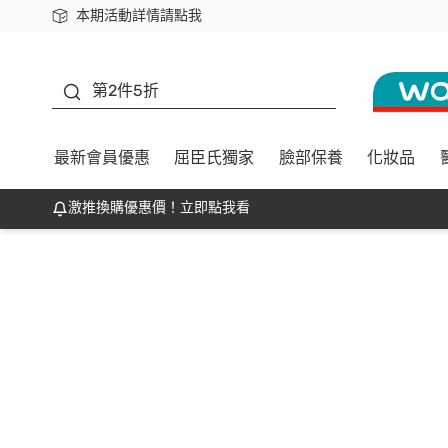
本期活動詳情請點我
下載app最高回饋$350
善存
第2件5折
最新會員優惠
屈臣氏獨家
臉部保養
化妝品
激推換購優惠價！立即點我看