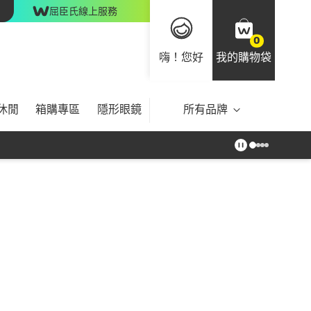
屈臣氏線上服務
0
嗨！您好
我的購物袋
休閒
箱購專區
隱形眼鏡
所有品牌