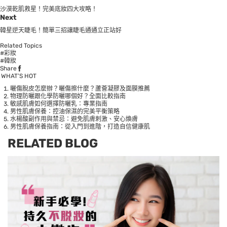
沙漠乾肌救星！完美底妝四大攻略！
Next
韓星逆天睫毛！簡單三招讓睫毛通通立正站好
Related Topics
#彩妝
#韓妝
Share
WHAT’S HOT
曬傷脫皮怎麼辦？曬傷擦什麼？蘆薈凝膠及面膜推薦
物理防曬跟化學防曬哪個好？全面比較指南
敏感肌膚如何選擇防曬乳：專業指南
男性肌膚保養：控油保濕的完美平衡策略
水楊酸副作用與禁忌：避免肌膚刺激、安心煥膚
男性肌膚保養指南：從入門到進階，打造自信健康肌
RELATED BLOG