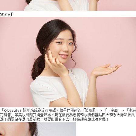
Share
「K-beauty」近年來成為流行用語，韓星們帶起的「玻璃肌」、「一字眉」、「漸層
花瓣唇」等美妝風潮狂燒全世界。現在就要為忠實韓妝粉們盤點四大韓系大勢彩妝風
潮！想要站在潮流最前線，就要繼續看下去，打造超夯韓式妝容囉！