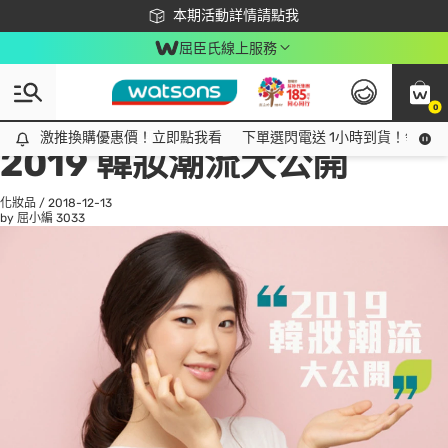
下載app最高回饋$350
本期活動詳情請點我
屈臣氏線上服務
0
All
話題趨勢
Ad
激推換購優惠價！立即點我看
激推換購優惠價！立即點我看
下單選閃電送 1小時到貨！領神券
2019 韓妝潮流大公開
化妝品
/
2018-12-13
by 屈小編
3033