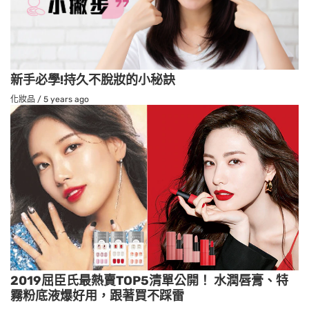
新手必學!持久不脫妝的小秘訣
化妝品
/
5 years ago
2019屈臣氏最熱賣TOP5清單公開！ 水潤唇膏、特
霧粉底液爆好用，跟著買不踩雷