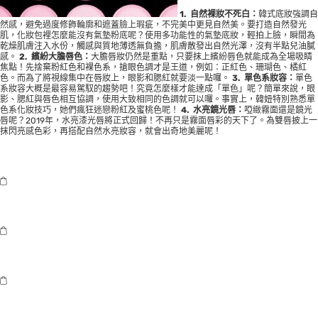
1. 自然裸妝不死白：
韓式底妝強調自
然感，避免過度修飾輪廓和遮蓋臉上瑕疵，不完美中更見自然美。要打造自然發光
肌，化妝包裡怎麼能沒有氣墊粉底呢？使用多功能性的氣墊底妝，輕拍上臉，瞬間為
乾燥肌膚注入水份，觸感與質地薄透無負擔，肌膚散發出自然光澤，沒有半點兒油膩
感。
2. 繽紛大膽唇色：
大膽唇妝仍然是重點，只要抹上繽紛唇色就能成為全場吸睛
焦點！先捨棄粉紅色和裸色系，搶眼色調才是王道，例如：正紅色、珊瑚色、橘紅
色。而為了將視線集中在唇妝上，眼影和腮紅就要淡一點囉。
3. 單色系妝容：
單色
系妝容大概是最容易駕馭的趨勢吧！究竟怎麼樣才能達成「單色」呢？簡單來說，眼
影、腮紅與唇色相互協調，使用大致相同的色調就可以囉。事實上，韓妞特別熟悉單
色系化妝技巧，她們瘋狂迷戀粉紅及蜜桃色呢！
4. 水亮鏡光唇：
啞緻霧面還是鏡光
唇呢？2019年，水亮漆光唇將正式回歸！不再只是霧面唇彩的天下了。為雙唇披上一
抹閃亮感色彩，再搭配自然水亮妝容，就會出奇地美麗呢！