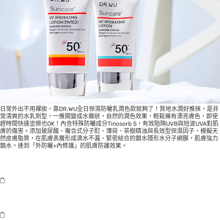
日常外出不用裸妝，靠DR.WU全日保濕防曬乳潤色款就夠了！質地水潤好推抹，是非
常清爽的水乳劑型，一推開變成水霧狀，自然的潤色效果，輕鬆擁有漂亮膚色，即使
趕時間快速塗擦也OK！內含特殊防曬成分Tinosorb S，有效阻隔UVB與短波UVA對肌
膚的傷害。添加玻尿酸、複合式分子酊、薄荷、茶樹精油與長效型保濕因子，模擬天
然皮膚脂質，在肌膚表層形成滴水不漏、緊密結合的鎖水隱形水分子網膜，肌膚強力
鎖水。達到「外防曬+內修護」的肌膚防護效果。