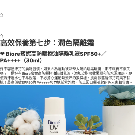
高效保養第七步：潤色隔離霜
❤ Biore蜜妮高防曬控油隔離乳液SPF50+／
PA++++（30ml）
好不容易維持的晨跑習慣，如果因為運動被熱辣太陽給曬黑曬傷，那不就得不償失
嗎？！還好有Biore蜜妮高防曬控油隔離乳液，添加皮脂吸收柔粉和防水滑順層，即
使流汗遇水也不易脫落，不必擔心運動時流汗的狼狽樣，肌膚依舊能保持清爽不黏
膩！最高係數SPF50與PA++++強力抵禦紫外線，防止因日曬引起的色素斑和雀斑。