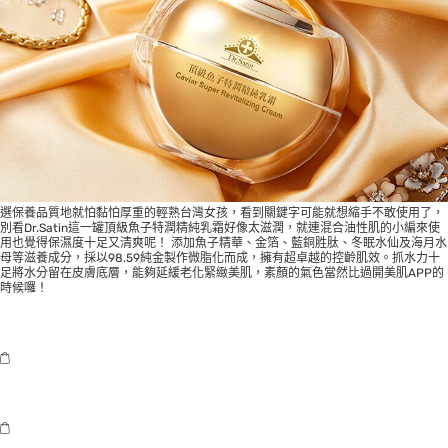
選保養品質地就怕黏怕厚重的輕熟台灣女孩，看到關鍵字可能就想縮手不敢使用了，
別看Dr.Satin這一罐頂級魚子特潤精純乳霜好像太滋潤，就連混合油性肌的小編來使
用也覺得保濕度十足又清爽呢！ 添加魚子精華、金箔、藍銅胜肽、冬眠水仙及海月水
母等滋養成分，採以98.59純金製作微脂化而成，擁有超卓越的控齡肌效。抓水力十
足將水分留在皮膚底層，能夠延緩老化緊緻美肌，素顏的氣色當然比過開美肌APP的
時候囉！