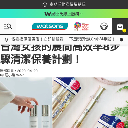
下載app最高回饋$350
本期活動詳情請點我
屈臣氏線上服務
0
All
話題趨勢
Ad
激推換購優惠價！立即點我看
激推換購優惠價！立即點我看
下單選閃電送 1小時到貨！領神券
台灣女孩的晨間高效率8步
驟清潔保養計劃！
臉部保養
/
2020-04-20
by 屈小編
9657