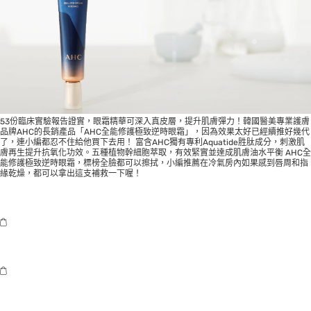
53份臨床實驗報告證實，眼霜精華可深入真皮層，提升肌膚彈力！韓國醫美專業護膚
品牌AHC的長銷產品「AHC全能修護極致逆時眼霜」，因為效果太好已經續推好幾代
了，連小編都忍不住給他買下去用！ 富含AHC獨有專利Aquatide胜肽成分，刺激肌
膚再生提升抗氧化功效。五種植物幹細胞萃取，有效緊實並達成肌膚油水平衡 AHC全
能修護極致逆時眼霜，標榜全臉都可以擦拭，小編推薦在冷氣房內如果感到唇周和指
緣乾燥，都可以拿出這支補救一下喔！