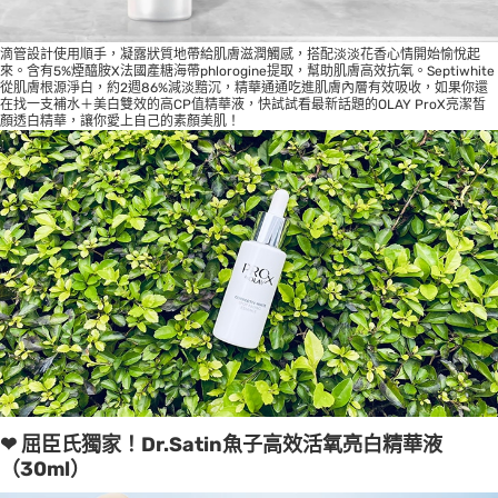
滴管設計使用順手，凝露狀質地帶給肌膚滋潤觸感，搭配淡淡花香心情開始愉悅起
來。含有5%煙醯胺X法國產糖海帶phlorogine提取，幫助肌膚高效抗氧。Septiwhite
從肌膚根源淨白，約2週86%減淡黯沉，精華通通吃進肌膚內層有效吸收，如果你還
在找一支補水＋美白雙效的高CP值精華液，快試試看最新話題的OLAY ProX亮潔皙
顏透白精華，讓你愛上自己的素顏美肌！
❤ 屈臣氏獨家！Dr.Satin魚子高效活氧亮白精華液
（30ml）