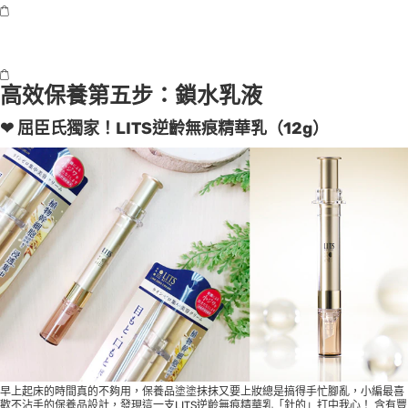
高效保養第五步：鎖水乳液
❤ 屈臣氏獨家！LITS逆齡無痕精華乳（12g）
早上起床的時間真的不夠用，保養品塗塗抹抹又要上妝總是搞得手忙腳亂，小編最喜
歡不沾手的保養品設計，發現這一支LITS逆齡無痕精華乳「針的」打中我心！ 含有豐