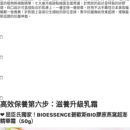
富的植物幹細胞精華，七大歲月痕跡點線面全面修護，針筒狀的設計是特製的矽膠
頭，斜口設計可直接貼合於肌膚上，一邊塗抹一邊按摩，好用不沾手難怪日本美妝編
輯都一致推薦！針對臉上容易衍生細紋的部位塗抹，集中抗皺撫紋效果超絕，堪稱最
新話題的抗皺神器。
高效保養第六步：滋養升級乳霜
❤ 屈臣氏獨家！BIOESSENCE碧歐斯BIO膠原燕窩超澎
精華霜（50g）