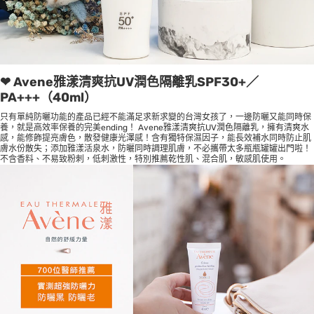
❤ Avene雅漾清爽抗UV潤色隔離乳SPF30+／
PA+++（40ml）
只有單純防曬功能的產品已經不能滿足求新求變的台灣女孩了，一邊防曬又能同時保
養，就是高效率保養的完美ending！ Avene雅漾清爽抗UV潤色隔離乳，擁有清爽水
感，能修飾提亮膚色，散發健康光澤感！含有獨特保濕因子，能長效補水同時防止肌
膚水份散失；添加雅漾活泉水，防曬同時調理肌膚，不必攜帶太多瓶瓶罐罐出門啦！
不含香料、不易致粉刺，低刺激性，特別推薦乾性肌、混合肌，敏感肌使用。