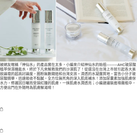
被網友暱稱「神仙水」的產品實在太多，小編來介紹神仙水的始祖────AHC玻尿酸
植萃保濕機能水，終於下凡來解救我們的沙漠肌了！從還沒在台灣上市就引起各大美
妝論壇的超高討論度，圈粉無數韓妞和台灣女孩。清透的水凝露質地，富含小分子玻
尿酸精華，迅速吸收不黏膩，全方位無死角的深入肌底補水！添加尿囊素加強肌膚保
水力，修護因日曬而受損紅腫的肌膚，一抹肌膚水潤透亮；小編建議裝進噴霧瓶中，
方便出門在外隨時為肌膚解渴唷！