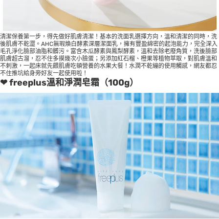
清潔保養第一步，得先做好肌膚清潔！基本的洗面乳選擇方向，溫和清潔的同時，洗
後肌膚不乾澀。AHC無瑕煥白酵素深層潔面乳，擁有豐盈綿密的起泡能力，完全深入
毛孔淨化臉部油脂和髒污。富含木瓜酵素與鳳梨酵素，溫和去除老廢角質，洗後臉部
肌膚超古溜，忍不住多摸幾次小臉蛋；另添加紅石榴、橙果等植物萃取，對肌膚溫和
不刺激，一起床就先餵肌膚吃頓營養的水果大餐！水潤不乾繃的使用觸感，網友都忍
不住推坑給身旁好友一起使用啦！
❤ freeplus溫和淨潤皂霜（100g）