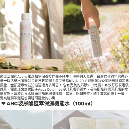
來自法國的Avene雅漾相信保養控們都不陌生！溼熱的天氣裡，台灣女孩的包包裡必
備一罐活泉水噴霧就是夏日救星啊！產品榮獲IQVIA-2018歐洲藥妝12國臉部噴霧銷售
數量／金額冠軍你就知道這罐有多厲害。 含有完美的鈣鎂2：1比例，有效舒緩安定敏
感肌。獨家活泉舒緩因子Aqua Dolomiae提升肌膚防護力，長時間維持濕潤肌膚的水
嫩狀態。這款活泉水噴頭可噴出細膩噴霧，當早上想賴床時，隨手拿起朝臉上一噴，
清爽醒腦喚醒還想再睡回籠覺的小編！
❤ AHC玻尿酸植萃保濕機能水（100ml）