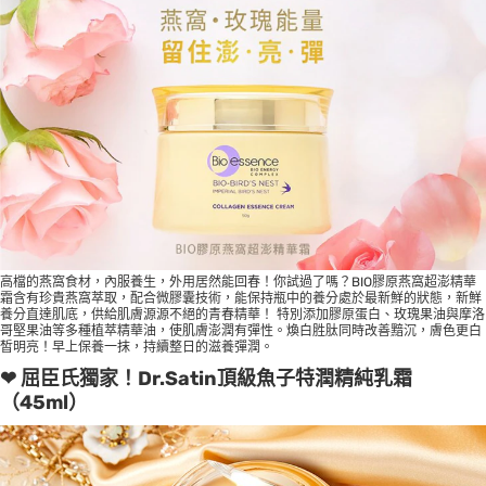
高檔的燕窩食材，內服養生，外用居然能回春！你試過了嗎？BIO膠原燕窩超澎精華
霜含有珍貴燕窩萃取，配合微膠囊技術，能保持瓶中的養分處於最新鮮的狀態，新鮮
養分直達肌底，供給肌膚源源不絕的青春精華！ 特別添加膠原蛋白、玫瑰果油與摩洛
哥堅果油等多種植萃精華油，使肌膚澎潤有彈性。煥白胜肽同時改善黯沉，膚色更白
皙明亮！早上保養一抹，持續整日的滋養彈潤。
❤ 屈臣氏獨家！Dr.Satin頂級魚子特潤精純乳霜
（45ml）