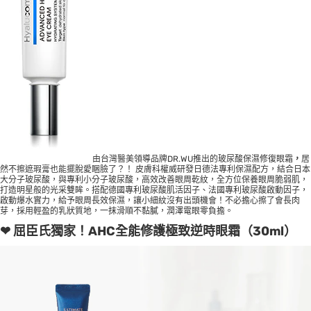
由台灣醫美領導品牌DR.WU推出的玻尿酸保濕修復眼霜
，
居
然不擦遮瑕膏也能擺脫愛睏臉了？！ 皮膚科權威研發日德法專利保濕配方，結合日本
大分子玻尿酸，與專利小分子玻尿酸，高效改善眼周乾紋，全方位保養眼周脆弱肌，
打造明星般的光采雙眸。搭配德國專利玻尿酸肌活因子、法國專利玻尿酸啟動因子，
啟動爆水實力，給予眼周長效保濕，讓小細紋沒有出頭機會！不必擔心擦了會長肉
芽，採用輕盈的乳狀質地，一抹滑順不黏膩，潤澤電眼零負擔。
❤ 屈臣氏獨家！AHC全能修護極致逆時眼霜（30ml）