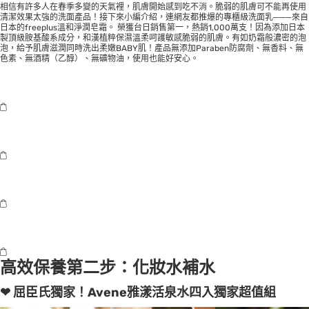
相信有許多人在春季多變的天氣裡，肌膚開始感到吃不消。脆弱的肌膚可不能再使用
清潔效果太強的洗面產品！接下來小編介紹，連網友都推爆的專櫃級洗面乳───來自
日本的freeplus溫和淨潤皂霜。 榮獲台日銷售第一，熱銷1,000萬支！因為添加日本
製頂級胺基酸系成分，和漢植粹保濕溫柔呵護敏感脆弱的肌膚。有如奶霜般濃密的泡
泡，給予肌膚滋潤同時洗出柔嫩BABY肌！產品無添加Paraben防腐劑、無香料、無
色素、無酒精（乙醇）、無礦物油，使用也能好安心。
高效保養第二步：化妝水補水
❤ 屈臣氏獨家！Avene雅漾活泉水四入獨家超值組