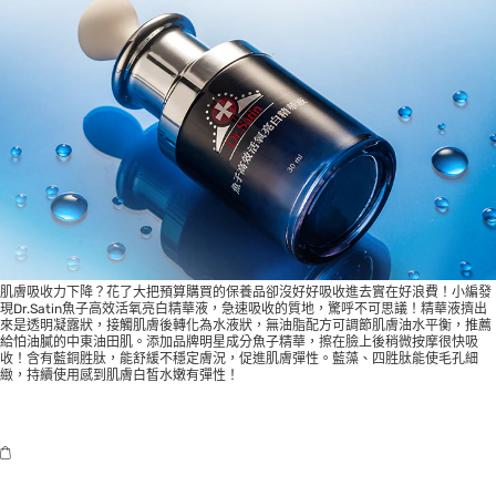
肌膚吸收力下降？花了大把預算購買的保養品卻沒好好吸收進去實在好浪費！小編發
現Dr.Satin魚子高效活氧亮白精華液，急速吸收的質地，驚呼不可思議！精華液擠出
來是透明凝露狀，接觸肌膚後轉化為水液狀，無油脂配方可調節肌膚油水平衡，推薦
給怕油膩的中東油田肌。添加品牌明星成分魚子精華，擦在臉上後稍微按摩很快吸
收！含有藍銅胜肽，能舒緩不穩定膚況，促進肌膚彈性。藍藻、四胜肽能使毛孔細
緻，持續使用感到肌膚白皙水嫩有彈性！