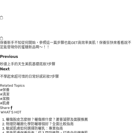
保養新手不知從何開始，參照這一篇步驟也能GET高效率美肌！保養狂快來看看說不
定能發現你的蜜糖新品啊～！！
Previous
秒速上手的天生美肌基礎底妝7步驟
Next
不學起來超可惜的日常好感彩妝7步驟
Related Topics
#保養
#清潔
#潔顏
#肌膚
Share
WHAT’S HOT
曬傷脫皮怎麼辦？曬傷擦什麼？蘆薈凝膠及面膜推薦
物理防曬跟化學防曬哪個好？全面比較指南
敏感肌膚如何選擇防曬乳：專業指南
男性肌膚保養指南：從入門到進階，打造自信健康肌