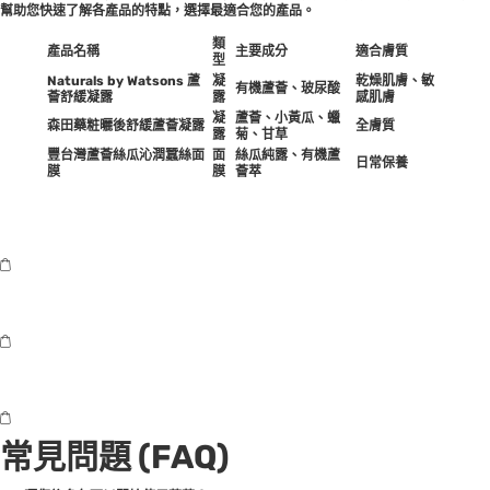
幫助您快速了解各產品的特點，選擇最適合您的產品。
類
產品名稱
主要成分
適合膚質
型
Naturals by Watsons 蘆
凝
乾燥肌膚、敏
有機蘆薈、玻尿酸
薈舒緩凝露
露
感肌膚
凝
蘆薈、小黃瓜、蠟
森田藥粧曬後舒緩蘆薈凝露
全膚質
露
菊、甘草
豐台灣蘆薈絲瓜沁潤蠶絲面
面
絲瓜純露、有機蘆
日常保養
膜
膜
薈萃
常見問題 (FAQ)