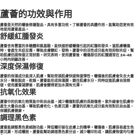
蘆薈的功效與作用
蘆薈是天然的曬後修護聖品，具有多重功效。了解蘆薈的具體作用，能幫助您更有效
地使用蘆薈產品。
舒緩紅腫發炎
蘆薈含有豐富的多糖體和氨基酸，能快速舒緩曬傷引起的紅腫和發炎。當肌膚曬傷
時，會產生炎症反應，導致皮膚變紅、發熱。蘆薈中的活性成分能有效抑制炎症，幫
助肌膚迅速恢復正常狀態。研究表明，使用蘆薈後，曬傷部位的紅腫通常在 24-48
小時內明顯改善。
深度保濕修復
蘆薈的保濕成分能深入肌膚，幫助受損肌膚快速恢復彈性。曬傷後的肌膚會失去大量
水分，導致脫皮、乾燥。蘆薈能形成保濕膜，鎖住肌膚水分，同時促進肌膚自我修
復。使用蘆薈凝膠後，肌膚會變得更加水潤有光澤。
抗氧化效果
蘆薈中的抗氧化物質能中和自由基，減少曬傷對肌膚的長期傷害。紫外線會在肌膚中
產生大量自由基，導致肌膚老化、色素沉澱。蘆薈的抗氧化成分能有效對抗自由基，
保護肌膚健康。
調理黑色素
蘆薈能調整黑色素細胞功能，降低曬印留在皮膚上的機率。曬傷後，肌膚容易產生色
素沉澱，形成曬斑。蘆薈能幫助調理黑色素分泌，減少曬印形成，讓肌膚恢復均勻膚