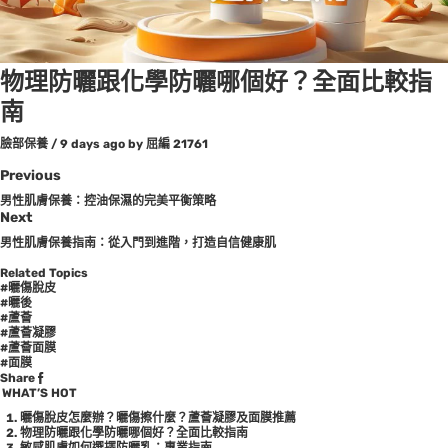
物理防曬跟化學防曬哪個好？全面比較指
南
臉部保養
/
9 days ago
by 屈編
21761
Previous
男性肌膚保養：控油保濕的完美平衡策略
Next
男性肌膚保養指南：從入門到進階，打造自信健康肌
Related Topics
#曬傷脫皮
#曬後
#蘆薈
#蘆薈凝膠
#蘆薈面膜
#面膜
Share
WHAT’S HOT
曬傷脫皮怎麼辦？曬傷擦什麼？蘆薈凝膠及面膜推薦
物理防曬跟化學防曬哪個好？全面比較指南
敏感肌膚如何選擇防曬乳：專業指南