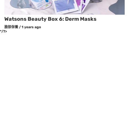
Watsons Beauty Box 6: Derm Masks
臉部保養
/
1 years ago
*/?>