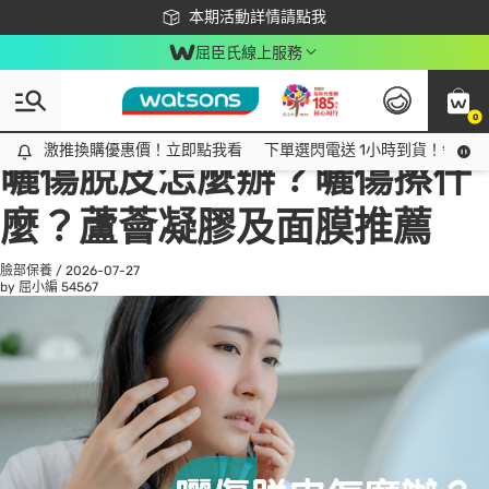
下載app最高回饋$350
本期活動詳情請點我
屈臣氏線上服務
0
All
話題趨勢
Ad
激推換購優惠價！立即點我看
激推換購優惠價！立即點我看
下單選閃電送 1小時到貨！領神券
曬傷脫皮怎麼辦？曬傷擦什
麼？蘆薈凝膠及面膜推薦
臉部保養
/
2026-07-27
by 屈小編
54567