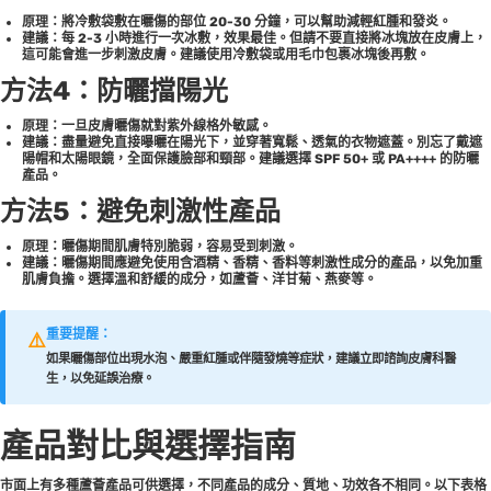
原理：
將冷敷袋敷在曬傷的部位 20-30 分鐘，可以幫助減輕紅腫和發炎。
建議：
每 2-3 小時進行一次冰敷，效果最佳。但請不要直接將冰塊放在皮膚上，
這可能會進一步刺激皮膚。建議使用冷敷袋或用毛巾包裹冰塊後再敷。
方法4：防曬擋陽光
原理：
一旦皮膚曬傷就對紫外線格外敏感。
建議：
盡量避免直接曝曬在陽光下，並穿著寬鬆、透氣的衣物遮蓋。別忘了戴遮
陽帽和太陽眼鏡，全面保護臉部和頸部。建議選擇 SPF 50+ 或 PA++++ 的防曬
產品。
方法5：避免刺激性產品
原理：
曬傷期間肌膚特別脆弱，容易受到刺激。
建議：
曬傷期間應避免使用含酒精、香精、香料等刺激性成分的產品，以免加重
肌膚負擔。選擇溫和舒緩的成分，如蘆薈、洋甘菊、燕麥等。
重要提醒：
⚠️
如果曬傷部位出現水泡、嚴重紅腫或伴隨發燒等症狀，建議立即諮詢皮膚科醫
生，以免延誤治療。
產品對比與選擇指南
市面上有多種蘆薈產品可供選擇，不同產品的成分、質地、功效各不相同。以下表格