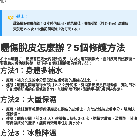
色。
小貼士：
💡
蘆薈最好在曬傷後 1-2 小時內使用，效果最佳。曬傷期間（前 3-5 天）建議每
天使用 2-3 次，恢復期間可減少為每天 1 次。
曬傷脫皮怎麼辦？5個修護方法
若不幸曬傷了，皮膚會在幾天內開始脫皮，狀況可能持續數天，直到皮膚自然恢復。
要幫助皮膚快速恢復，以下是 5 個科學驗證的修護方法：
方法1：身體多補水
原理：
補充充足的水分是促進皮膚修復的最佳方法之一。
建議：
曬傷期間建議每天飲用 2-3 公升的水，有助於皮膚更快地修復。充足的水
分能增強肌膚的自我修復能力，加速新陳代謝，幫助受損肌膚更快恢復。
方法2：大量保濕
原理：
塗抹蘆薈凝膠等保濕產品在脫皮的皮膚上，有助於維持皮膚水分，幫助快
速修復。
建議：
曬傷期間（前 3-5 天）建議每天塗抹 2-3 次。選擇含蘆薈、玻尿酸、甘油
等保濕成分的產品，能更有效地鎖住肌膚水分。
方法3：冰敷降溫