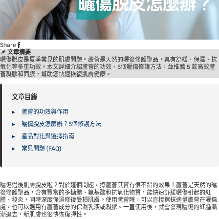
Share
📌 文章摘要
曬傷脫皮是夏季常見的肌膚問題。蘆薈是天然的曬後修護聖品，具有舒緩、保濕、抗
氧化等多重功效。本文詳細介紹蘆薈的功效、5個曬傷修護方法，並推薦 5 款高效蘆
薈凝膠和面膜，幫助您快速恢復肌膚健康。
文章目錄
蘆薈的功效與作用
曬傷脫皮怎麼辦？5個修護方法
產品對比與選擇指南
常見問題 (FAQ)
曬傷過後肌膚脫皮啦？對於這個問題，擦蘆薈其實有很不錯的效果！蘆薈是天然的曬
後修護聖品，含有豐富的多糖體、氨基酸和抗氧化物質，能快速舒緩曬傷引起的紅
腫、發炎，同時深度保濕修復受損肌膚。使用蘆薈時，可以直接擦抹適量蘆薈在曬傷
處，也可以選用有蘆薈成分的保濕乳液或凝膠。一直使用後，就會發現曬傷的紅腫漸
漸退去，新肌膚也很快恢復彈性。