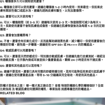
Q1: 曬傷後多久可以開始使用蘆薈？
A: 曬傷後立即可以使用蘆薈。建議在曬傷後 1-2 小時內使用，效果最佳。但如果皮
膚有開放性傷口或起水泡，建議先諮詢皮膚科醫生，以免加重傷情。
Q2: 蘆薈可以天天使用嗎？
A: 可以。曬傷期間（前 3-5 天）建議每天使用 2-3 次。恢復期間可減少為每天 1
次。長期使用蘆薈不會對肌膚造成傷害，但建議在肌膚恢復後改為每週 1-2 次的定期
護理。
Q3: 蘆薈會加重曬黑嗎？
A: 不會。蘆薈含有抗氧化成分，反而能幫助調理黑色素，減少曬印。但使用蘆薈後仍
需做好防曬，避免進一步曬傷。建議使用 SPF 50+ 或 PA++++ 的防曬產品。
Q4: 敏感肌膚可以用蘆薈嗎？
A: 可以。蘆薈是天然舒緩成分，特別適合敏感肌膚。但建議先進行皮膚測試，確認沒
有過敏反應。在手腕內側或耳後塗抹少量蘆薈產品，觀察 24 小時是否有不適反應。
Q5: 蘆薈和其他產品可以混用嗎？
A: 建議不要混用。蘆薈已具有完整的舒緩修護功效，混用可能降低效果或引起肌膚不
適。建議在使用蘆薈產品後，等待 5-10 分鐘讓其完全吸收，再使用其他產品。
防曬才是根本之道！ 哪一種才真正適合您？ 查看
物理防曬跟化學防曬哪個好？全面
比較指南
及
敏感肌膚如何選擇防曬乳：專業指南
挑選專屬您的防曬產品。
RELATED BLOG